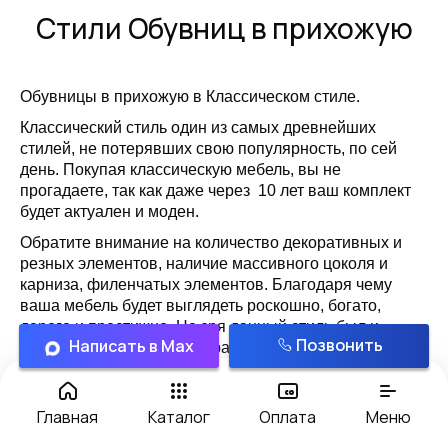
Стили Обувниц в прихожую
Обувницы в прихожую
в Классическом стиле.
Классический стиль один из самых древнейших
стилей, не потерявших свою популярность, по сей
день. Покупая классическую мебель, вы не
прогадаете, так как даже через 10 лет ваш комплект
будет актуален и моден.
Обратите внимание на количество декоративных и
резных элементов, наличие массивного цоколя и
карниза, филенчатых элементов. Благодаря чему
ваша мебель будет выглядеть роскошно, богато,
дорого и престижно. Не зря данный стиль был и
Позвонить
Написать в Max
остается популярным у правителей всего мира.
Обувницы в прихожую
в Итальянском стиле.
Итальянский стиль в интерьере — это олицетворение
Главная
Каталог
Оплата
Меню
живописных средиземноморских пейзажей,