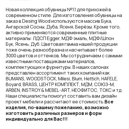
Новая коллекция обувницы №1.1 для прихожей в
современном стиле. Для изготовления обувницы на
заказ в Desing Wood используются массив Бука,
Ангарской Сосны, Дуба, Ясеня, Берёзы. Кроме того,
активно применяются современные плитные
материалы: ЛДСП Egger, МДФ эмаль, МДФ/Шпон
Бук, Ясень, Дуб. Цветовая гамма нашей продукции
тоже очень разнообразна и насчитывает более
3000 цветов и оттенков. Мы сотрудничаем с самыми
известными поставщиками материалов,
комплектующих и фурнитуры. В наших салонах
представлен ассортимент таких компаний как
BUMANS, WOODSTOCK, Milesi, Blum, Hettich, HAFELE,
Boyard, BRASS, ЦЕНТР КОМПЛЕКТ, МДМ, СОЮЗ-М,
ARBEN, INSTROY & MEBEL-ART, НЕОФИТОС, ТОКС и тд.
Наши специалисты помогут составить вам дизайн
проект мебели и рассчитают ее стоимость.
Все
изделия, по-вашему пожеланию, возможно
изготовить различных размеров и форм
индивидуально для Вас!!!