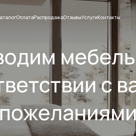
аталог
Оплата
Распродажа
Отзывы
Услуги
Контакты
одим мебель
тветствии с 
пожеланиям