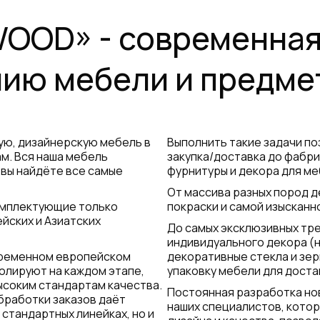
WOOD» - современная
нию мебели и предме
ую, дизайнерскую мебель в
Выполнить такие задачи п
ам. Вся наша мебель
закупка/доставка до фабр
 вы найдёте все самые
фурнитуры и декора для ме
От массива разных пород д
комплектующие только
покраски и самой изысканн
йских и Азиатских
До самых эксклюзивных тре
индивидуального декора (н
временном европейском
декоративные стекла и зер
олируют на каждом этапе,
упаковку мебели для доста
ысоким стандартам качества.
Постоянная разработка но
бработки заказов даёт
наших специалистов, кото
стандартных линейках, но и