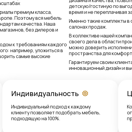
дизайна и качества, позво
асштабах
детскую/гостиную по выго
риалы премиум класса,
время и не переплачивая з
вропе. Поэтому вся мебель
Именно такие комплекты в 
ндартам качества. Наша
салонах продаж.
магазинов, без дилеров и
В коллективе нашей компа
своего дела в области прои
ходом к требованиям каждого
можно доверить исполнени
ого: например, уложиться в
пространства для комфортн
ворить самые высокие
Гарантируем своим клиент
инновационный дизайн и вы
Индивидуальность
Ц
Индивидуальный подход к каждому
Ко
клиенту позволяет подобрать мебель,
о
подходящую на 100%.
п