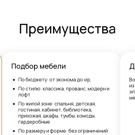
Преимущества
Подбор мебели
Д
По бюджету: от эконома до vip,
Во
из
По стилю: классика, прованс, модерн и
эл
лофт
ме
По жилой зоне: спальня, детская,
гостиная, кабинет, библиотека,
прихожая, шкафы, тумбы, комоды,
гардеробные
По размеру и форме: без ограничений