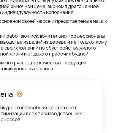
ляет подобрать по вкусу комплекты в спальню/
дной рыночной цене, экономя драгоценное
а индивидуальность исполнения.
основной своей массе и представлены в наших
нии работают исключительно профессионалы
зводства изделий из дерева и не только, кому
е своих желаний по обустройству жилого
ой жизни и отдыха от рабочих будней.
ам потрясающее качество продукции,
сокий уровень сервиса.
ена
нкурентоспособная цена за счёт
птимизации всех производственных
роцессов.