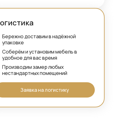
огистика
Бережно доставим в надёжной
упаковке
Соберём и установим мебель в
удобное для вас время
Производим замер любых
нестандартных помещений
Заявка на логистику