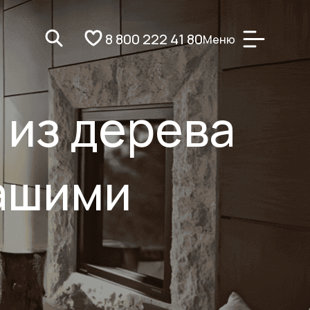
8 800 222 41 80
Меню
 из дерева
вашими
и