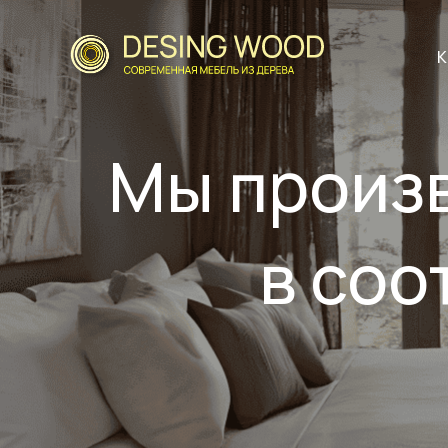
К
Мы произв
в соо