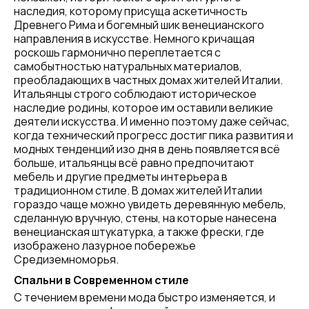
наследия, которому присуща аскетичность
Древнего Рима и богемный шик венецианского
направления в искусстве. Немного кричащая
роскошь гармонично переплетается с
самобытностью натуральных материалов,
преобладающих в частных домах жителей Италии.
Итальянцы строго соблюдают историческое
наследие родины, которое им оставили великие
деятели искусства. И именно поэтому даже сейчас,
когда технический прогресс достиг пика развития и
модных тенденций изо дня в день появляется всё
больше, итальянцы всё равно предпочитают
мебель и другие предметы интерьера в
традиционном стиле. В домах жителей Италии
гораздо чаще можно увидеть деревянную мебель,
сделанную вручную, стены, на которые нанесена
венецианская штукатурка, а также фрески, где
изображено лазурное побережье
Средиземноморья.
Спальни в Современном стиле
С течением времени мода быстро изменяется, и