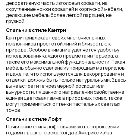
декоративную часть изголовья кровати, на
скругленные ножки кроватей и корпусной мебели,
делающие мебель более лёгкой парящей, не
грузной.
Спальни в стиле Кантри
Кантри привлекает своих многочисленных
поклонников простотой линий и близостью к
природе. Особое внимание уделяется удобству
использования каждого предмета интерьера, а
также его максимальной функциональности. Такая
мебель обычно сделана из природных материалов,
и даже те, что используются для декорирования и
отделки, должны быть только натуральными. Здесь
вы не встретите чрезмерной роскоши или
вычурности. ля данного направления свойственна
единая цветовая гамма в природных тонах, также
могут применяться оттенки пастельных светлых
тонов.
Спальни в стиле Лофт
Появление стиля лофт связывают с сороковыми
годами прошлого века, когда в Америке из-за