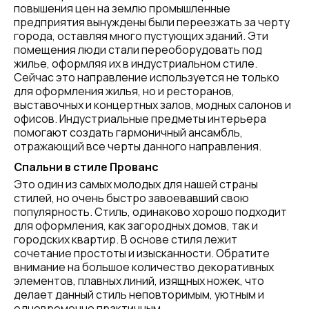
повышения цен на землю промышленные
предприятия вынуждены были переезжать за черту
города, оставляя много пустующих зданий. Эти
помещения люди стали переоборудовать под
жилье, оформляя их в индустриальном стиле.
Сейчас это направление используется не только
для оформления жилья, но и ресторанов,
выставочных и концертных залов, модных салонов и
офисов. Индустриальные предметы интерьера
помогают создать гармоничный ансамбль,
отражающий все черты данного направления.
Спальни в стиле Прованс
Это один из самых молодых для нашей страны
стилей, но очень быстро завоевавший свою
популярность. Стиль, одинаково хорошо подходит
для оформления, как загородных домов, так и
городских квартир. В основе стиля лежит
сочетание простоты и изысканности. Обратите
внимание на большое количество декоративных
элементов, плавных линий, изящных ножек, что
делает данный стиль неповторимым, уютным и
одновременно практичным.