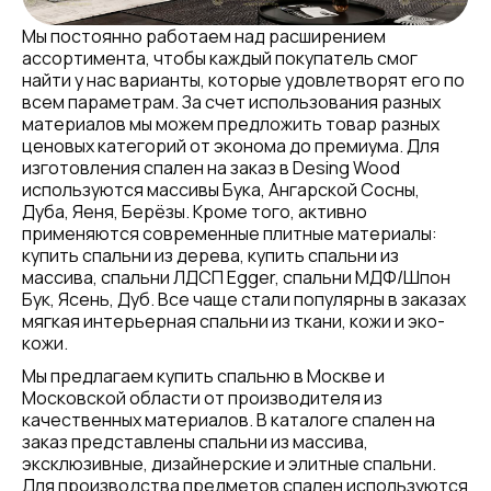
Мы постоянно работаем над расширением
ассортимента, чтобы каждый покупатель смог
найти у нас варианты, которые удовлетворят его по
всем параметрам. За счет использования разных
материалов мы можем предложить товар разных
ценовых категорий от эконома до премиума. Для
изготовления спален на заказ в Desing Wood
используются массивы Бука, Ангарской Сосны,
Дуба, Яеня, Берёзы. Кроме того, активно
применяются современные плитные материалы:
купить спальни из дерева, купить спальни из
массива, спальни ЛДСП Egger, спальни МДФ/Шпон
Бук, Ясень, Дуб. Все чаще стали популярны в заказах
мягкая интерьерная спальни из ткани, кожи и эко-
кожи.
Мы предлагаем купить спальню в Москве и
Московской области от производителя из
качественных материалов. В каталоге спален на
заказ представлены спальни из массива,
эксклюзивные, дизайнерские и элитные спальни.
Для производства предметов спален используются