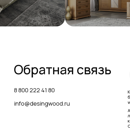
Обратная связь
8 800 222 41 80
К
б
info@desingwood.ru
w
А
л