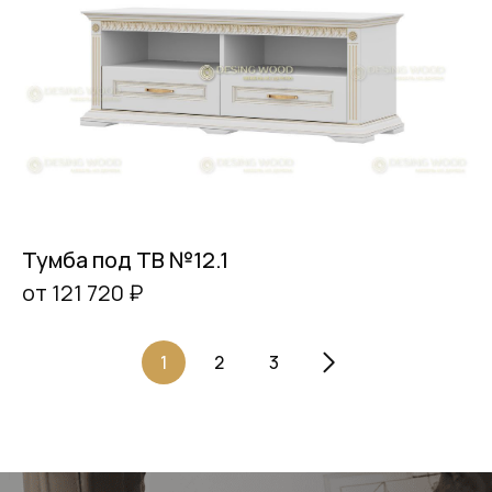
Тумба под ТВ №12.1
от 121 720 ₽
1
2
3