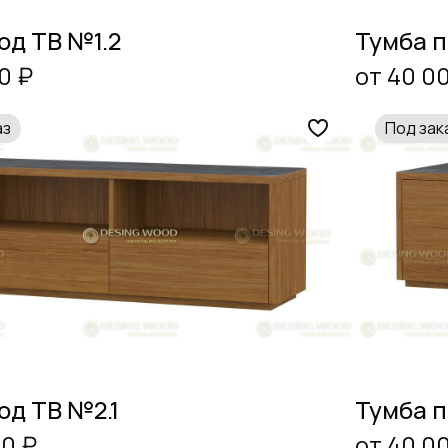
од ТВ №1.2
Тумба 
0 ₽
от 40 0
аз
Под зак
од ТВ №2.1
Тумба п
00 ₽
от 40 0