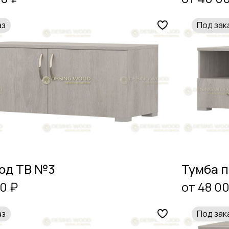
аз
Под зак
од ТВ №3
Тумба п
0 ₽
от 48 0
аз
Под зак