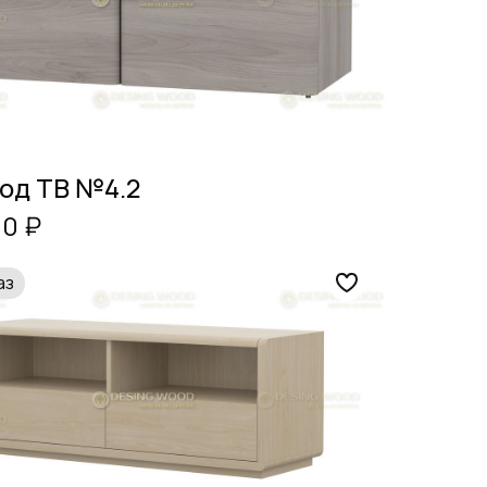
од ТВ №4.2
00 ₽
аз