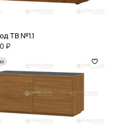
од ТВ №1.1
0 ₽
аз