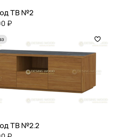
под ТВ №2
00 ₽
аз
од ТВ №2.2
00 ₽