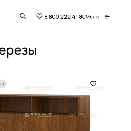
8 800 222 41 80
Меню
березы
аз