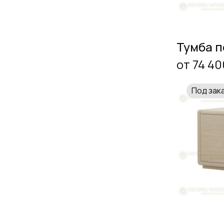
Тумба 
от 74 40
Под зак