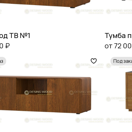
од ТВ №1
Тумба п
0 ₽
от 72 00
аз
Под зак