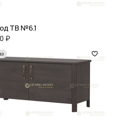
од ТВ №6.1
0 ₽
аз