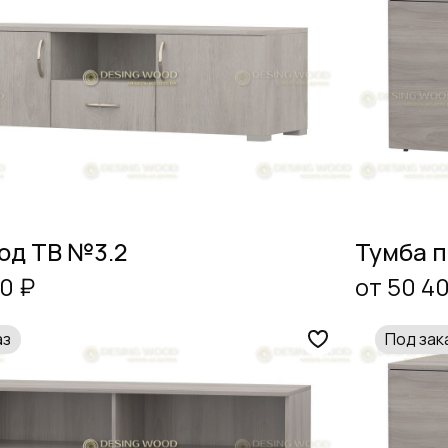
од ТВ №3.2
Тумба 
0 ₽
от 50 4
аз
Под зак