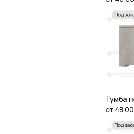
Под зак
Тумба п
от 48 00
Под зак