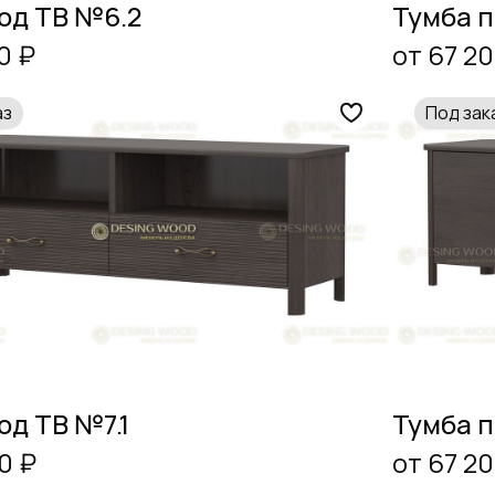
од ТВ №6.2
Тумба 
0 ₽
от 67 20
аз
Под зак
од ТВ №7.1
Тумба п
0 ₽
от 67 20