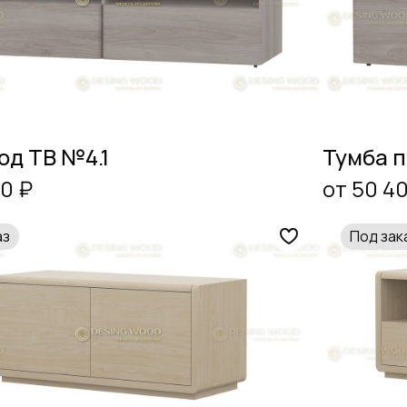
од ТВ №4.1
Тумба п
00 ₽
от 50 4
аз
Под зак