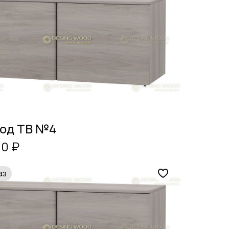
под ТВ №4
00 ₽
аз