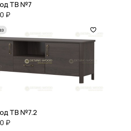
под ТВ №7
0 ₽
аз
од ТВ №7.2
0 ₽