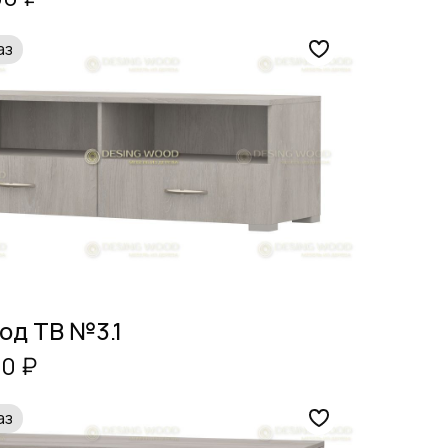
аз
од ТВ №3.1
00 ₽
аз