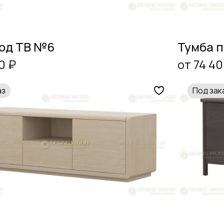
под ТВ №6
Тумба п
0 ₽
от 74 40
аз
Под зак