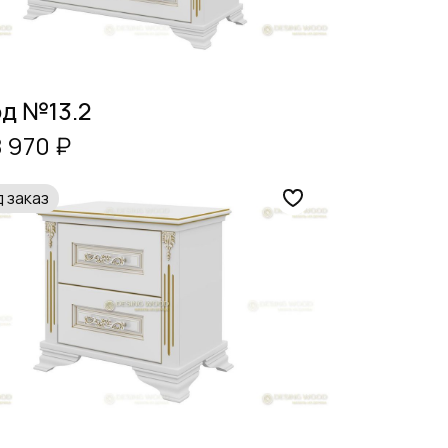
д №13.2
8 970 ₽
 заказ