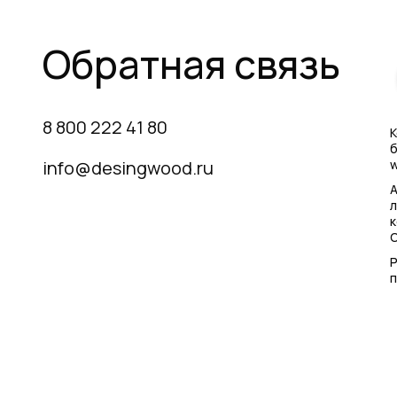
Обратная связь
8 800 222 41 80
К
б
info@desingwood.ru
w
А
л
Р
п