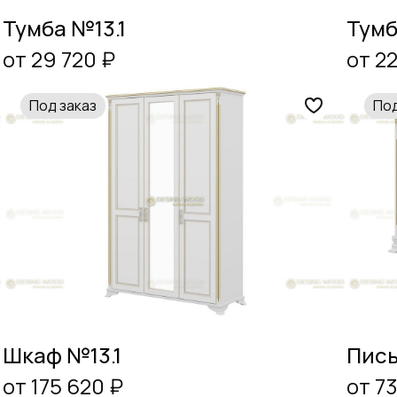
Тумба №13.1
Тумб
от 29 720 ₽
от 22
Под заказ
Под
Шкаф №13.1
Пись
от 175 620 ₽
от 73