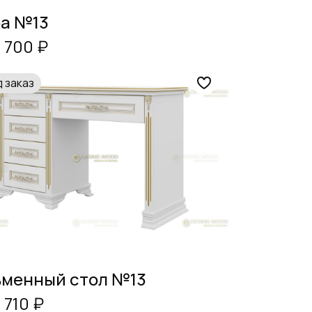
а №13
 700 ₽
 заказ
менный стол №13
 710 ₽