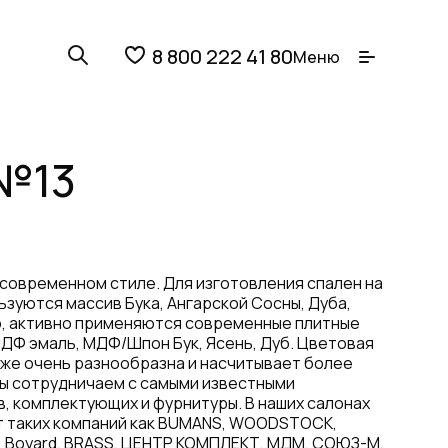
8 800 222 41 80
Меню
№13
 современном стиле. Для изготовления спален на
ьзуются массив Бука, Ангарской Сосны, Дуба,
о, активно применяются современные плитные
ДФ эмаль, МДФ/Шпон Бук, Ясень, Дуб. Цветовая
оже очень разнообразна и насчитывает более
Мы сотрудничаем с самыми известными
, комплектующих и фурнитуры. В наших салонах
 таких компаний как BUMANS, WOODSTOCK,
FELE, Boyard, BRASS, ЦЕНТР КОМПЛЕКТ, МДМ, СОЮЗ-М,