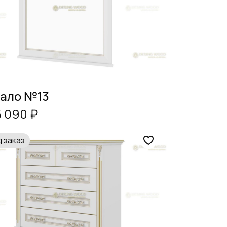
ало №13
6 090 ₽
 заказ