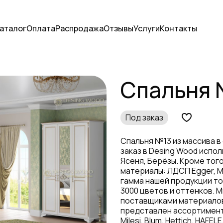
аталог
Оплата
Распродажа
Отзывы
Услуги
Контакты
Спальня 
Под заказ
Спальня №13 из массива в
заказ в Desing Wood испол
Ясеня, Берёзы. Кроме тог
материалы: ЛДСП Egger, М
гамма нашей продукции т
3000 цветов и оттенков. 
поставщиками материалов
представлен ассортимент
Milesi, Blum, Hettich, HA