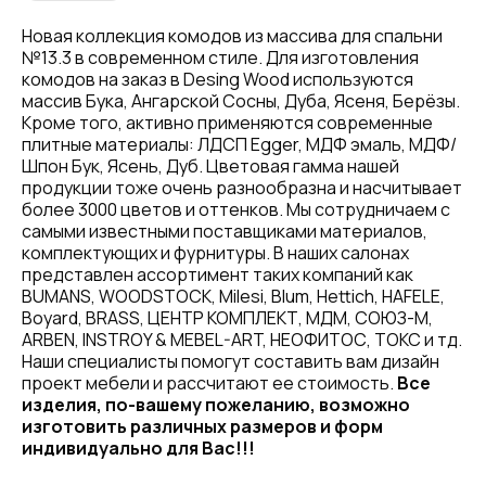
Новая коллекция комодов из массива для спальни
№13.3 в современном стиле. Для изготовления
комодов на заказ в Desing Wood используются
массив Бука, Ангарской Сосны, Дуба, Ясеня, Берёзы.
Кроме того, активно применяются современные
плитные материалы: ЛДСП Egger, МДФ эмаль, МДФ/
Шпон Бук, Ясень, Дуб. Цветовая гамма нашей
продукции тоже очень разнообразна и насчитывает
более 3000 цветов и оттенков. Мы сотрудничаем с
самыми известными поставщиками материалов,
комплектующих и фурнитуры. В наших салонах
представлен ассортимент таких компаний как
BUMANS, WOODSTOCK, Milesi, Blum, Hettich, HAFELE,
Boyard, BRASS, ЦЕНТР КОМПЛЕКТ, МДМ, СОЮЗ-М,
ARBEN, INSTROY & MEBEL-ART, НЕОФИТОС, ТОКС и тд.
Наши специалисты помогут составить вам дизайн
проект мебели и рассчитают ее стоимость.
Все
изделия, по-вашему пожеланию, возможно
изготовить различных размеров и форм
индивидуально для Вас!!!