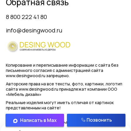
Обратная связь
8 800 222 41 80
info@desingwood.ru
Копирование и переписывание информации с сайта
без
письменного согласия с администрацией сайта
www.desingwood.ru запрещено.
Авторские права на все тексты, фото, картинки, логотип
сайта www.desingwood.ru принадлежат компании
ООО
«Мебель дизайн»
Реальные изделия могут иметь отличая от картинок
представленным на сайте!
Позвонить
Написать в Max
Политика конфиденциальности