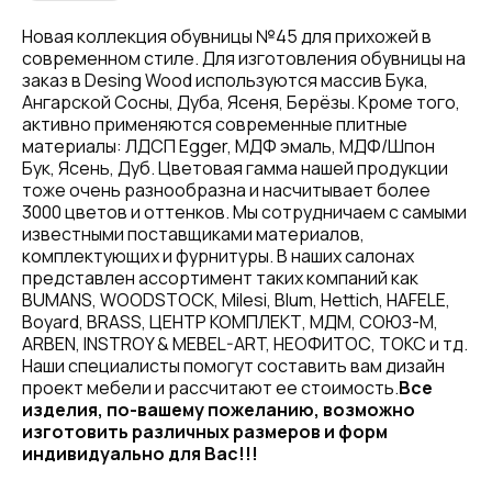
Новая коллекция обувницы №45 для прихожей в
современном стиле. Для изготовления обувницы на
заказ в Desing Wood используются массив Бука,
Ангарской Сосны, Дуба, Ясеня, Берёзы. Кроме того,
активно применяются современные плитные
материалы: ЛДСП Egger, МДФ эмаль, МДФ/Шпон
Бук, Ясень, Дуб. Цветовая гамма нашей продукции
тоже очень разнообразна и насчитывает более
3000 цветов и оттенков. Мы сотрудничаем с самыми
известными поставщиками материалов,
комплектующих и фурнитуры. В наших салонах
представлен ассортимент таких компаний как
BUMANS, WOODSTOCK, Milesi, Blum, Hettich, HAFELE,
Boyard, BRASS, ЦЕНТР КОМПЛЕКТ, МДМ, СОЮЗ-М,
ARBEN, INSTROY & MEBEL-ART, НЕОФИТОС, ТОКС и тд.
Наши специалисты помогут составить вам дизайн
проект мебели и рассчитают ее стоимость.
Все
изделия, по-вашему пожеланию, возможно
изготовить различных размеров и форм
индивидуально для Вас!!!