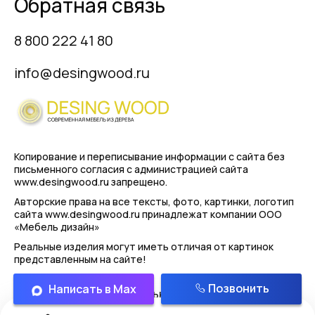
Обратная связь
8 800 222 41 80
info@desingwood.ru
Копирование и переписывание информации с сайта
без
письменного согласия с администрацией сайта
www.desingwood.ru запрещено.
Авторские права на все тексты, фото, картинки, логотип
сайта www.desingwood.ru принадлежат компании
ООО
«Мебель дизайн»
Реальные изделия могут иметь отличая от картинок
представленным на сайте!
Позвонить
Написать в Max
Политика конфиденциальности