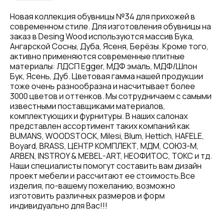
Новая коллекция обувницы №34 для прихожей в
современном стиле. Для изготовления обувницы на
заказ в Desing Wood используются массив Бука,
Ангарской Сосны, Дуба, Ясеня, Берёзы. Кроме того,
активно применяются современные плитные
материалы: ЛДСП Egger, МДФ эмаль, МДФ/Шпон
Бук, Ясень, Дуб. Цветовая гамма нашей продукции
тоже очень разнообразна и насчитывает более
3000 цветов и оттенков. Мы сотрудничаем с самыми
известными поставщиками материалов,
комплектующих и фурнитуры. В наших салонах
представлен ассортимент таких компаний как
BUMANS, WOODSTOCK, Milesi, Blum, Hettich, HAFELE,
Boyard, BRASS, ЦЕНТР КОМПЛЕКТ, МДМ, СОЮЗ-М,
ARBEN, INSTROY & MEBEL-ART, НЕОФИТОС, ТОКС и тд.
Наши специалисты помогут составить вам дизайн
проект мебели и рассчитают ее стоимость.Все
изделия, по-вашему пожеланию, возможно
изготовить различных размеров и форм
индивидуально для Вас!!!