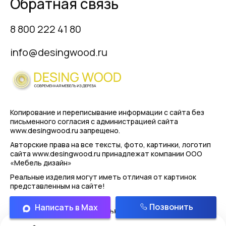
Обратная связь
8 800 222 41 80
info@desingwood.ru
Копирование и переписывание информации с сайта
без
письменного согласия с администрацией сайта
www.desingwood.ru запрещено.
Авторские права на все тексты, фото, картинки, логотип
сайта www.desingwood.ru принадлежат компании
ООО
«Мебель дизайн»
Реальные изделия могут иметь отличая от картинок
представленным на сайте!
Позвонить
Написать в Max
Политика конфиденциальности