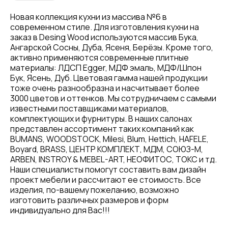
Новая коллекция кухни из массива №6 в
современном стиле. Для изготовления кухни на
заказ в Desing Wood используются массив Бука,
Ангарской Сосны, Дуба, Ясеня, Берёзы. Кроме того,
активно применяются современные плитные
материалы: ЛДСП Egger, МДФ эмаль, МДФ/Шпон
Бук, Ясень, Дуб. Цветовая гамма нашей продукции
тоже очень разнообразна и насчитывает более
3000 цветов и оттенков. Мы сотрудничаем с самыми
известными поставщиками материалов,
комплектующих и фурнитуры. В наших салонах
представлен ассортимент таких компаний как
BUMANS, WOODSTOCK, Milesi, Blum, Hettich, HAFELE,
Boyard, BRASS, ЦЕНТР КОМПЛЕКТ, МДМ, СОЮЗ-М,
ARBEN, INSTROY & MEBEL-ART, НЕОФИТОС, ТОКС и тд.
Наши специалисты помогут составить вам дизайн
проект мебели и рассчитают ее стоимость. Все
изделия, по-вашему пожеланию, возможно
изготовить различных размеров и форм
индивидуально для Вас!!!