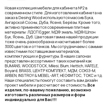
Новая коллекция мебели для кабинета №2 в
современном стиле. Для изготовления кабинета на
заказ в Desing Wood используются массив Бука,
Ангарской Сосны, Дуба, Ясеня, Берёзы. Кроме того,
активно применяются современные плитные
материалы: ЛДСП Egger, МДФ эмаль, МДФ/Шпон
Бук, Ясень, Дуб. Цветовая гамма нашей продукции
тоже очень разнообразна и насчитывает более
3000 цветов и оттенков. Мы сотрудничаем с самыми
известными поставщиками материалов,
комплектующих и фурнитуры. В наших салонах
представлен ассортимент таких компаний как
BUMANS, WOODSTOCK, Milesi, Blum, Hettich, HAFELE,
Boyard, BRASS, ЦЕНТР КОМПЛЕКТ, МДМ, СОЮЗ-М,
ARBEN, INSTROY & MEBEL-ART, НЕОФИТОС, ТОКС и тд.
Наши специалисты помогут составить вам дизайн
проект мебели и рассчитают ее стоимость.
Все
изделия, по-вашему пожеланию, возможно
изготовить различных размеров и форм
индивидуально для Вас!!!