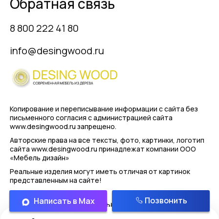
Обратная связь
8 800 222 41 80
info@desingwood.ru
Копирование и переписывание информации с сайта
без
письменного согласия с администрацией сайта
www.desingwood.ru запрещено.
Авторские права на все тексты, фото, картинки, логотип
сайта www.desingwood.ru принадлежат компании
ООО
«Мебель дизайн»
Реальные изделия могут иметь отличая от картинок
представленным на сайте!
Позвонить
Написать в Max
Политика конфиденциальности