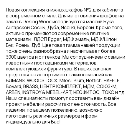
Новая коллекция книжных шкафов №2 для кабинета
в современном стиле. Для изготовления шкафов на
заказ в Desing Wood используются массив Бука,
Ангарской Сосны, Дуба, Ясеня, Берёзы. Кроме того,
активно применяются современные плитные
материалы: ЛДСП Egger, МДФ эмаль, МДФ/Шпон
Бук, Ясень, Дуб. Цветовая гамма нашей продукции
тоже очень разнообразна и насчитывает более
3000 цветов и оттенков. Мы сотрудничаем с самыми
известными поставщиками материалов,
комплектующих и фурнитуры. В наших салонах
представлен ассортимент таких компаний как
BUMANS, WOODSTOCK, Milesi, Blum, Hettich, HAFELE,
Boyard, BRASS, ЦЕНТР КОМПЛЕКТ, МДМ, СОЮЗ-М,
ARBEN, INSTROY & MEBEL-ART, НЕОФИТОС, ТОКС и тд.
Наши специалисты помогут составить вам дизайн
проект мебели и рассчитают ее стоимость. Все
изделия, по вашему пожеланию, возможно
изготовить различных размеров и форм
индивидуально для Вас!