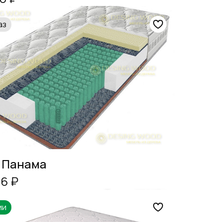
аз
 Панама
96 ₽
ии