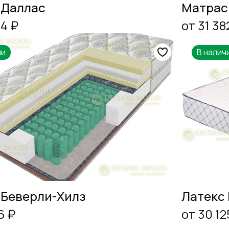
 Даллас
Матрас
04 ₽
от 31 38
ии
В налич
 Беверли-Хилз
Латекс
6 ₽
от 30 12