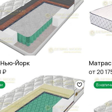
 Нью-Йорк
Матрас
8 ₽
от 20 17
ии
В налич