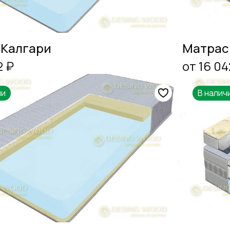
 Калгари
Матрас
2 ₽
от 16 04
ии
В налич