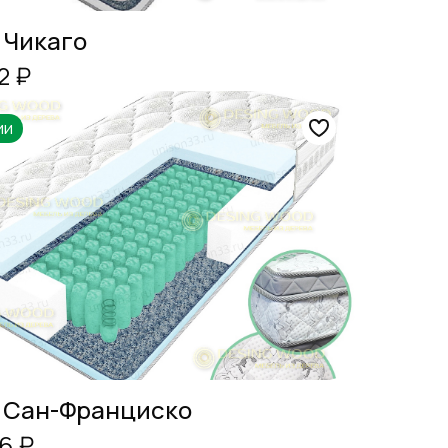
 Чикаго
2 ₽
ии
 Сан-Франциско
6 ₽