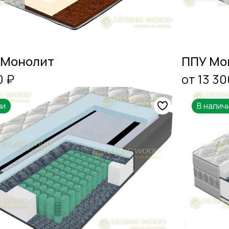
 Монолит
ППУ Мо
0 ₽
от 13 30
ии
В налич