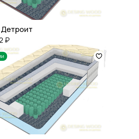
 Детроит
2 ₽
ии