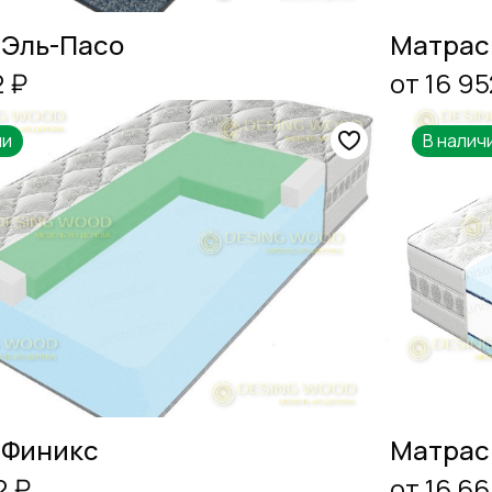
 Эль-Пасо
Матрас
2 ₽
от 16 95
ии
В налич
 Финикс
Матрас
2 ₽
от 16 66