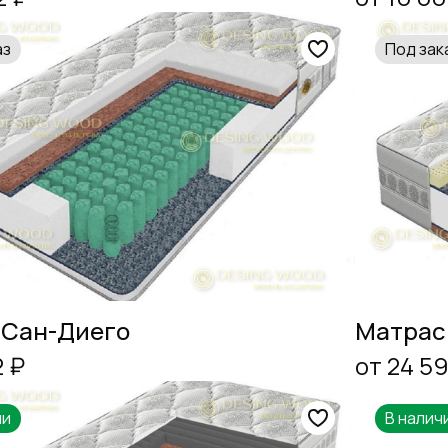
аз
Под зак
 Сан-Диего
Матрас
2 ₽
от 24 5
ии
В налич