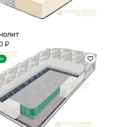
нолит
0 ₽
ии