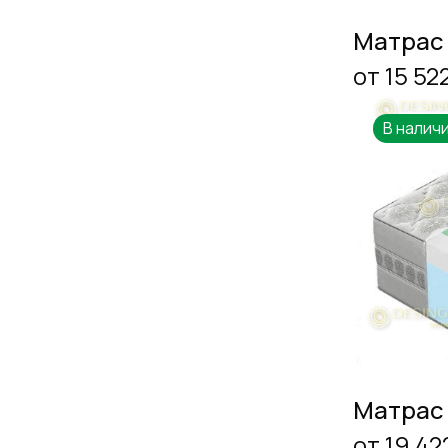
Матрас
от 15 52
В налич
Матрас
от 19 42