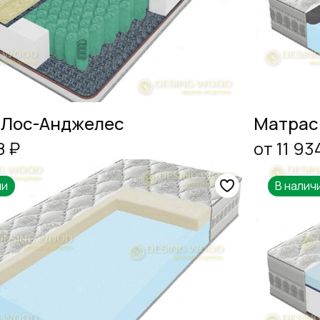
 Лос-Анджелес
Матрас
8 ₽
от 11 93
ии
В налич