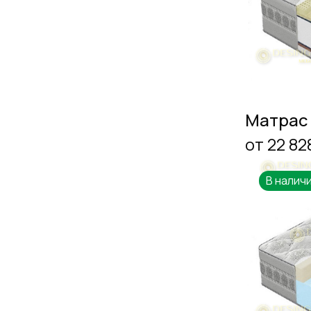
Матрас
от 22 82
В налич