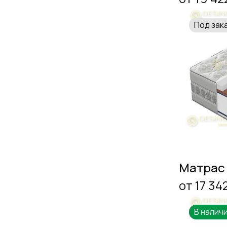
Под зак
Матрас
от 17 34
В налич