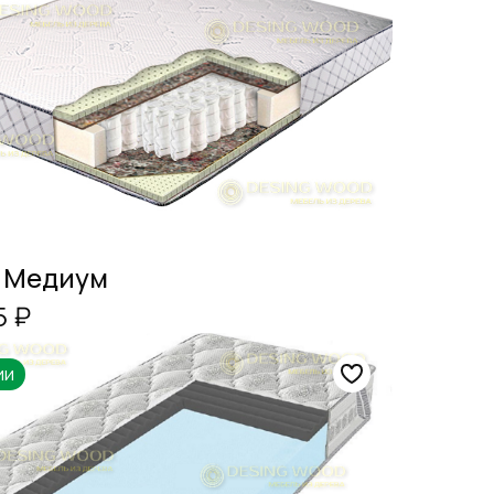
 Медиум
5 ₽
ии