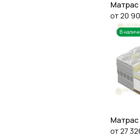
Матрас
от 20 9
В налич
Матрас
от 27 32