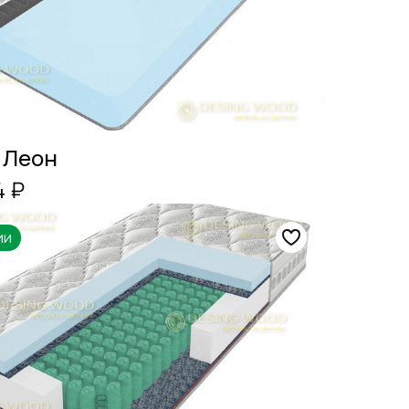
 Леон
4 ₽
ии