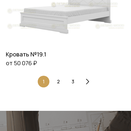
Кровать №19.1
от 50 076 ₽
1
2
3