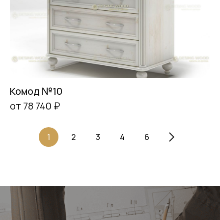
Комод №10
от 78 740 ₽
1
2
3
4
6