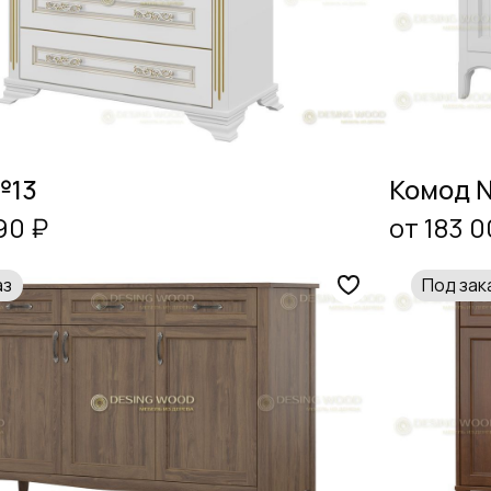
№13
Комод 
90 ₽
от 183 0
аз
Под зак