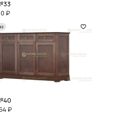
№33
00 ₽
аз
№40
54 ₽