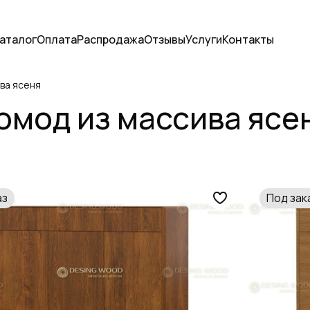
аталог
Оплата
Распродажа
Отзывы
Услуги
Контакты
ва ясеня
омод из массива ясе
аз
Под зак