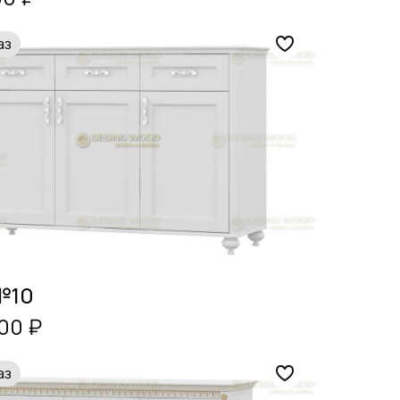
аз
№10
00 ₽
аз