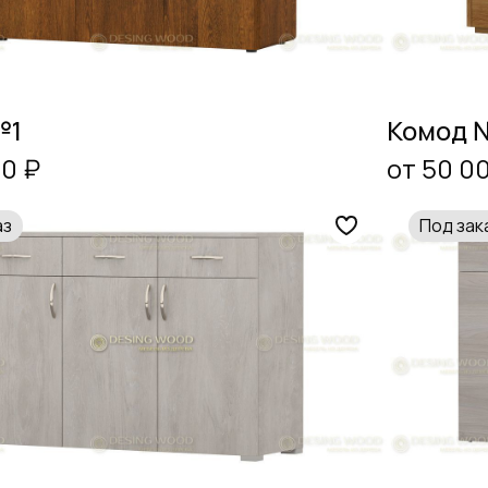
№1
Комод 
00 ₽
от 50 0
аз
Под зак