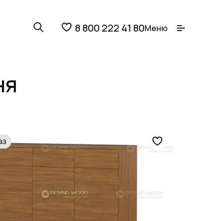
8 800 222 41 80
Меню
ня
аз