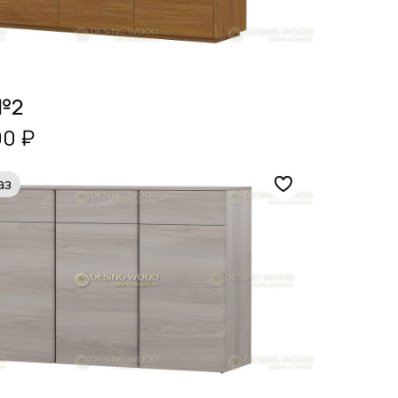
№2
00 ₽
аз