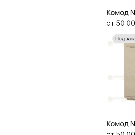
Комод 
от 50 0
Под зак
Комод 
от 50 0