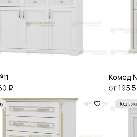
№11
Комод 
60 ₽
от 195 
аз
Под зак