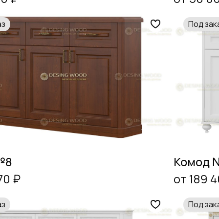
аз
Под зак
№8
Комод 
70 ₽
от 189 4
аз
Под зак