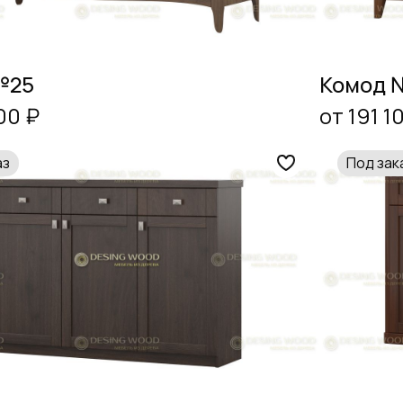
№25
Комод 
00 ₽
от 191 1
аз
Под зак