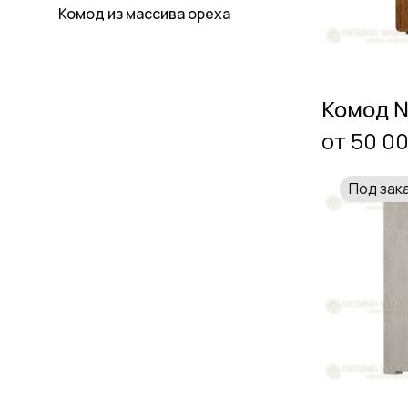
Комод из массива ореха
Комод 
от 50 0
Под зак