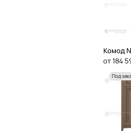
Комод 
от 184 5
Под зак