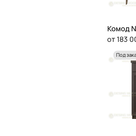
Комод 
от 183 0
Под зак