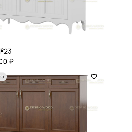
№23
00 ₽
аз