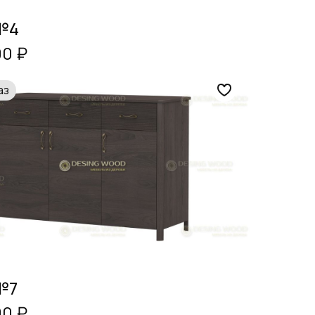
№4
00 ₽
аз
№7
00 ₽