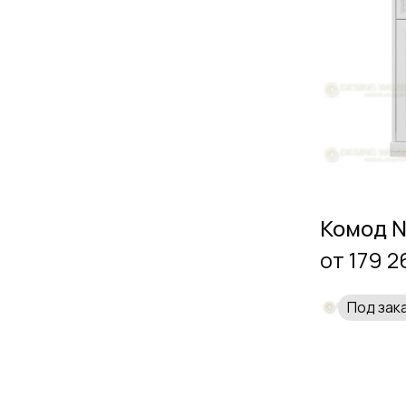
Комод 
от 179 2
Под зак