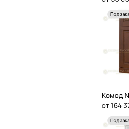
Под зак
Комод 
от 164 3
Под зак