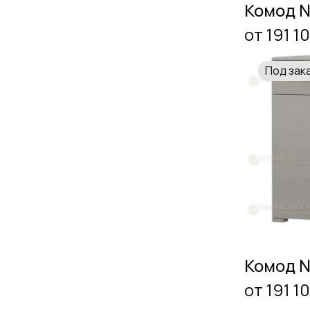
Комод 
от 191 1
Под зак
Комод 
от 191 1