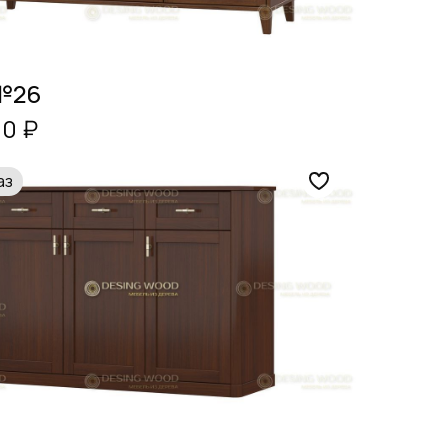
№26
00 ₽
аз