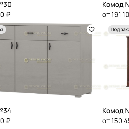
№30
Комод 
00 ₽
от 191 1
аз
Под зак
№34
Комод 
00 ₽
от 150 4