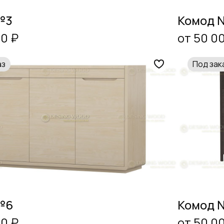
№3
Комод 
00 ₽
от 50 0
аз
Под зак
№6
Комод 
00 ₽
от 50 0