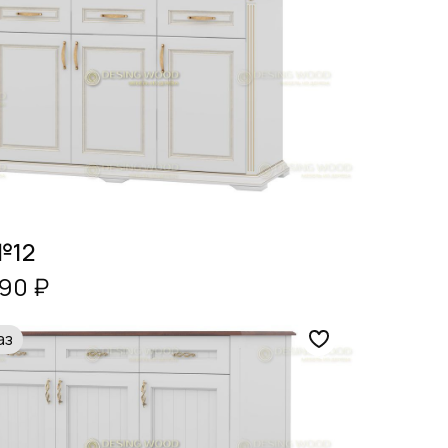
№12
590 ₽
аз