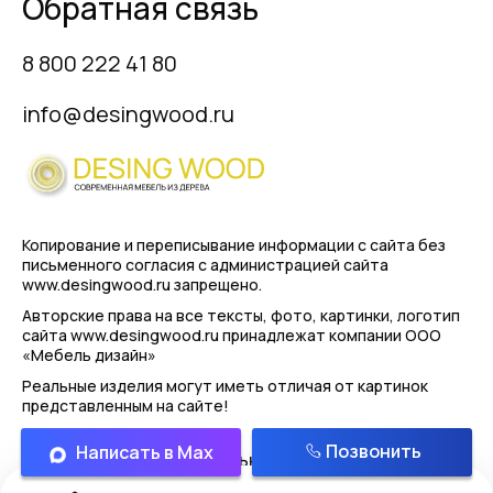
Обратная связь
8 800 222 41 80
info@desingwood.ru
Копирование и переписывание информации с сайта
без
письменного согласия с администрацией сайта
www.desingwood.ru запрещено.
Авторские права на все тексты, фото, картинки, логотип
сайта www.desingwood.ru принадлежат компании
ООО
«Мебель дизайн»
Реальные изделия могут иметь отличая от картинок
представленным на сайте!
Позвонить
Написать в Max
Политика конфиденциальности