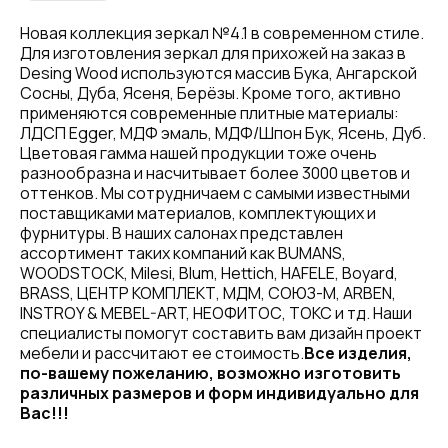
Новая коллекция зеркал №4.1 в современном стиле.
Для изготовления зеркал для прихожей на заказ в
Desing Wood используются массив Бука, Ангарской
Сосны, Дуба, Ясеня, Берёзы. Кроме того, активно
применяются современные плитные материалы:
ЛДСП Egger, МДФ эмаль, МДФ/Шпон Бук, Ясень, Дуб.
Цветовая гамма нашей продукции тоже очень
разнообразна и насчитывает более 3000 цветов и
оттенков. Мы сотрудничаем с самыми известными
поставщиками материалов, комплектующих и
фурнитуры. В наших салонах представлен
ассортимент таких компаний как BUMANS,
WOODSTOCK, Milesi, Blum, Hettich, HAFELE, Boyard,
BRASS, ЦЕНТР КОМПЛЕКТ, МДМ, СОЮЗ-М, ARBEN,
INSTROY & MEBEL-ART, НЕОФИТОС, ТОКС и тд. Наши
специалисты помогут составить вам дизайн проект
мебели и рассчитают ее стоимость.
Все изделия,
по-вашему пожеланию, возможно изготовить
различных размеров и форм индивидуально для
Вас!!!