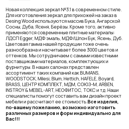
Новая коллекция зеркал №3.1 в современном стиле.
Для изготовления зеркал для прихожей на заказ в
Desing Wood используются массив Бука, Ангарской
Сосны, Дуба, Ясеня, Берёзы. Кроме того, активно
применяются современные плитные материалы:
ЛДСП Egger, МДФ эмаль, МДФ/Шпон Бук, Ясень, Дуб.
Цветовая гамма нашей продукции тоже очень
разнообразна и насчитывает более 3000 цветов и
оттенков. Мы сотрудничаем с самыми известными
поставщиками материалов, комплектующих и
фурнитуры. В наших салонах представлен
ассортимент таких компаний как BUMANS,
WOODSTOCK, Milesi, Blum, Hettich, HAFELE, Boyard,
BRASS, ЦЕНТР КОМПЛЕКТ, МДМ, СОЮЗ-М, ARBEN,
INSTROY & MEBEL-ART, НЕОФИТОС, ТОКС и тд. Наши
специалисты помогут составить вам дизайн проект
мебели и рассчитают ее стоимость.
Все изделия,
по-вашему пожеланию, возможно изготовить
различных размеров и форм индивидуально для
Вас!!!