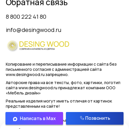
Обратная связь
8 800 222 41 80
info@desingwood.ru
Копирование и переписывание информации с сайта
без
письменного согласия с администрацией сайта
www.desingwood.ru запрещено.
Авторские права на все тексты, фото, картинки, логотип
сайта www.desingwood.ru принадлежат компании
ООО
«Мебель дизайн»
Реальные изделия могут иметь отличая от картинок
представленным на сайте!
Позвонить
Написать в Max
Политика конфиденциальности