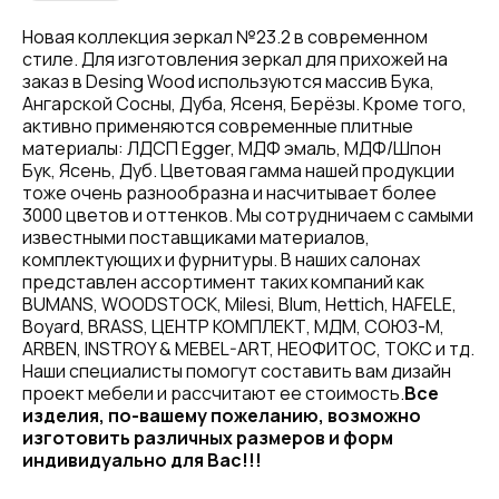
Новая коллекция зеркал №23.2 в современном
стиле. Для изготовления зеркал для прихожей на
заказ в Desing Wood используются массив Бука,
Ангарской Сосны, Дуба, Ясеня, Берёзы. Кроме того,
активно применяются современные плитные
материалы: ЛДСП Egger, МДФ эмаль, МДФ/Шпон
Бук, Ясень, Дуб. Цветовая гамма нашей продукции
тоже очень разнообразна и насчитывает более
3000 цветов и оттенков. Мы сотрудничаем с самыми
известными поставщиками материалов,
комплектующих и фурнитуры. В наших салонах
представлен ассортимент таких компаний как
BUMANS, WOODSTOCK, Milesi, Blum, Hettich, HAFELE,
Boyard, BRASS, ЦЕНТР КОМПЛЕКТ, МДМ, СОЮЗ-М,
ARBEN, INSTROY & MEBEL-ART, НЕОФИТОС, ТОКС и тд.
Наши специалисты помогут составить вам дизайн
проект мебели и рассчитают ее стоимость.
Все
изделия, по-вашему пожеланию, возможно
изготовить различных размеров и форм
индивидуально для Вас!!!