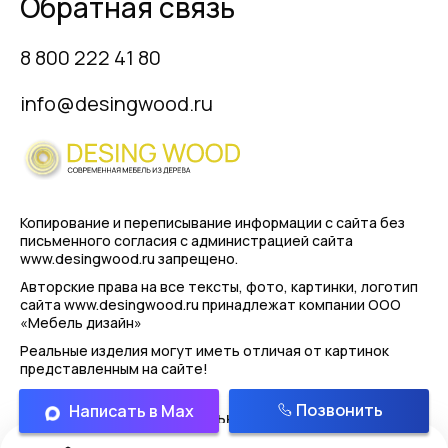
Обратная связь
8 800 222 41 80
info@desingwood.ru
Копирование и переписывание информации с сайта
без
письменного согласия с администрацией сайта
www.desingwood.ru запрещено.
Авторские права на все тексты, фото, картинки, логотип
сайта www.desingwood.ru принадлежат компании
ООО
«Мебель дизайн»
Реальные изделия могут иметь отличая от картинок
представленным на сайте!
Позвонить
Написать в Max
Политика конфиденциальности