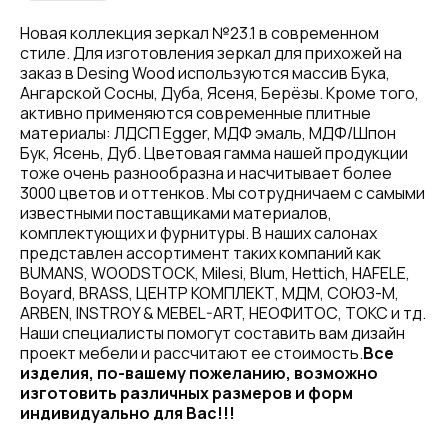
Новая коллекция зеркал №23.1 в современном
стиле. Для изготовления зеркал для прихожей на
заказ в Desing Wood используются массив Бука,
Ангарской Сосны, Дуба, Ясеня, Берёзы. Кроме того,
активно применяются современные плитные
материалы: ЛДСП Egger, МДФ эмаль, МДФ/Шпон
Бук, Ясень, Дуб. Цветовая гамма нашей продукции
тоже очень разнообразна и насчитывает более
3000 цветов и оттенков. Мы сотрудничаем с самыми
известными поставщиками материалов,
комплектующих и фурнитуры. В наших салонах
представлен ассортимент таких компаний как
BUMANS, WOODSTOCK, Milesi, Blum, Hettich, HAFELE,
Boyard, BRASS, ЦЕНТР КОМПЛЕКТ, МДМ, СОЮЗ-М,
ARBEN, INSTROY & MEBEL-ART, НЕОФИТОС, ТОКС и тд.
Наши специалисты помогут составить вам дизайн
проект мебели и рассчитают ее стоимость.
Все
изделия, по-вашему пожеланию, возможно
изготовить различных размеров и форм
индивидуально для Вас!!!