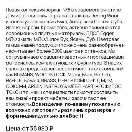
Новая коллекция зеркал №8 в современном стиле.
Для изготовления зеркала на заказ в Desing Wood
используются массив Бука, Ангарской Сосны, Дуба,
Ясеня, Берёзы. Кроме того, активно применяются
современные плитные материалы: ЛДСП Egger,
МДФ эмаль, МДФ/Шпон Бук, Ясень, Дуб. Цветовая
гамма нашей продукции тоже очень разнообразна и
насчитывает более 3000 цветов и оттенков. Мы
сотрудничаем с самыми известными поставщиками
материалов, комплектующих и фурнитуры. В наших
салонах представлен ассортимент таких компаний
как BUMANS, WOODSTOCK, Milesi, Blum, Hettich,
HAFELE, Boyard, BRASS, ЦЕНТР КОМПЛЕКТ, МДМ,
СОЮЗ-М, ARBEN, INSTROY & MEBEL-ART, НЕОФИТОС,
ТОКС и тд. Наши специалисты помогут составить
вам дизайн проект мебели и рассчитают ее
стоимость.
Все изделия, по-вашему пожеланию,
возможно изготовить различных размеров и
форм индивидуально для Вас!!!
Цена:
от 35 880 ₽