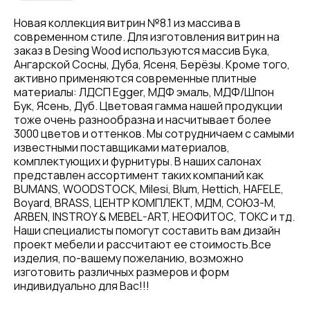
Новая коллекция витрин №8.1 из массива в
современном стиле. Для изготовления витрин на
заказ в Desing Wood используются массив Бука,
Ангарской Сосны, Дуба, Ясеня, Берёзы. Кроме того,
активно применяются современные плитные
материалы: ЛДСП Egger, МДФ эмаль, МДФ/Шпон
Бук, Ясень, Дуб. Цветовая гамма нашей продукции
тоже очень разнообразна и насчитывает более
3000 цветов и оттенков. Мы сотрудничаем с самыми
известными поставщиками материалов,
комплектующих и фурнитуры. В наших салонах
представлен ассортимент таких компаний как
BUMANS, WOODSTOCK, Milesi, Blum, Hettich, HAFELE,
Boyard, BRASS, ЦЕНТР КОМПЛЕКТ, МДМ, СОЮЗ-М,
ARBEN, INSTROY & MEBEL-ART, НЕОФИТОС, ТОКС и тд.
Наши специалисты помогут составить вам дизайн
проект мебели и рассчитают ее стоимость.Все
изделия, по-вашему пожеланию, возможно
изготовить различных размеров и форм
индивидуально для Вас!!!