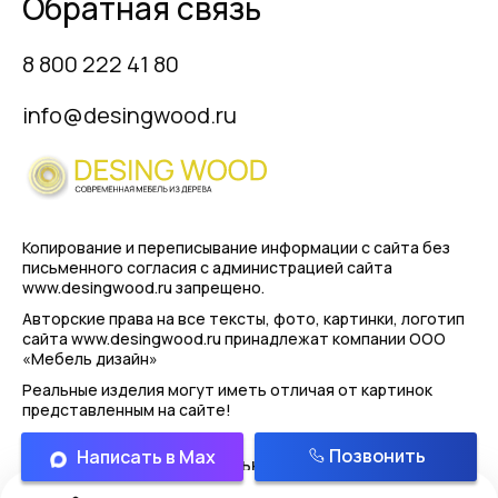
Обратная связь
8 800 222 41 80
info@desingwood.ru
Копирование и переписывание информации с сайта
без
письменного согласия с администрацией сайта
www.desingwood.ru запрещено.
Авторские права на все тексты, фото, картинки, логотип
сайта www.desingwood.ru принадлежат компании
ООО
«Мебель дизайн»
Реальные изделия могут иметь отличая от картинок
представленным на сайте!
Позвонить
Написать в Max
Политика конфиденциальности