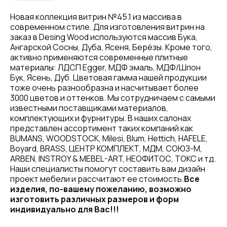
Новая коллекция витрин №45.1 из массива в
современном стиле. Для изготовления витрин на
заказ в Desing Wood используются массив Бука,
Ангарской Сосны, Дуба, Ясеня, Берёзы. Кроме того,
активно применяются современные плитные
материалы: ЛДСП Egger, МДФ эмаль, МДФ/Шпон
Бук, Ясень, Дуб. Цветовая гамма нашей продукции
тоже очень разнообразна и насчитывает более
3000 цветов и оттенков. Мы сотрудничаем с самыми
известными поставщиками материалов,
комплектующих и фурнитуры. В наших салонах
представлен ассортимент таких компаний как
BUMANS, WOODSTOCK, Milesi, Blum, Hettich, HAFELE,
Boyard, BRASS, ЦЕНТР КОМПЛЕКТ, МДМ, СОЮЗ-М,
ARBEN, INSTROY & MEBEL-ART, НЕОФИТОС, ТОКС и тд.
Наши специалисты помогут составить вам дизайн
проект мебели и рассчитают ее стоимость.
Все
изделия, по-вашему пожеланию, возможно
изготовить различных размеров и форм
индивидуально для Вас!!!