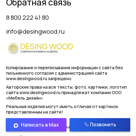
Обратная связь
8 800 222 41 80
info@desingwood.ru
Копирование и переписывание информации с сайта
без
письменного согласия с администрацией сайта
www.desingwood.ru запрещено.
Авторские права на все тексты, фото, картинки, логотип
сайта www.desingwood.ru принадлежат компании
ООО
«Мебель дизайн»
Реальные изделия могут иметь отличая от картинок
представленным на сайте!
Позвонить
Написать в Max
Политика конфиденциальности