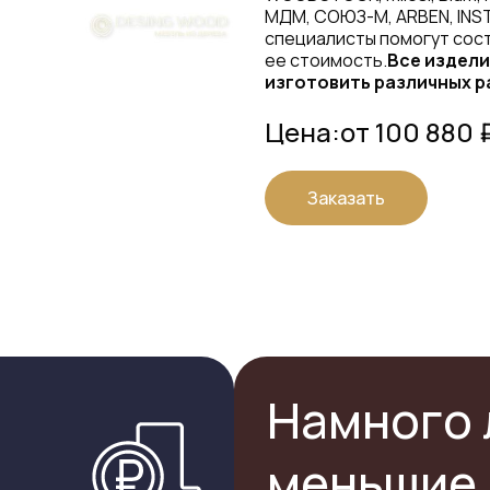
МДМ, СОЮЗ-М, ARBEN, INS
специалисты помогут сост
ее стоимость.
Все издели
изготовить различных р
Цена:
от 100 880 
Заказать
Намного 
меньшие 