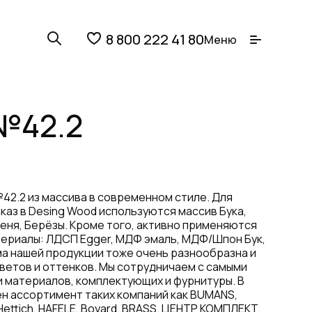
8 800 222 41 80
Меню
№42.2
42.2 из массива в современном стиле. Для
каз в Desing Wood используются массив Бука,
сеня, Берёзы. Кроме того, активно применяются
ериалы: ЛДСП Egger, МДФ эмаль, МДФ/Шпон Бук,
ма нашей продукции тоже очень разнообразна и
ветов и оттенков. Мы сотрудничаем с самыми
 материалов, комплектующих и фурнитуры. В
н ассортимент таких компаний как BUMANS,
Hettich, HAFELE, Boyard, BRASS, ЦЕНТР КОМПЛЕКТ,