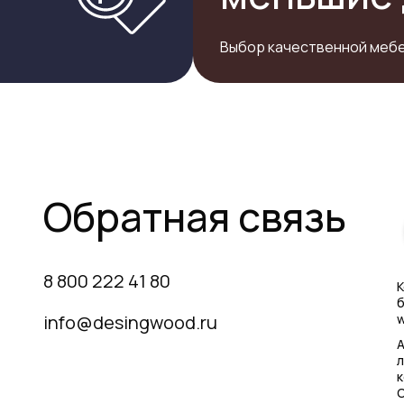
Выбор качественной мебе
Обратная связь
8 800 222 41 80
К
б
info@desingwood.ru
w
А
л