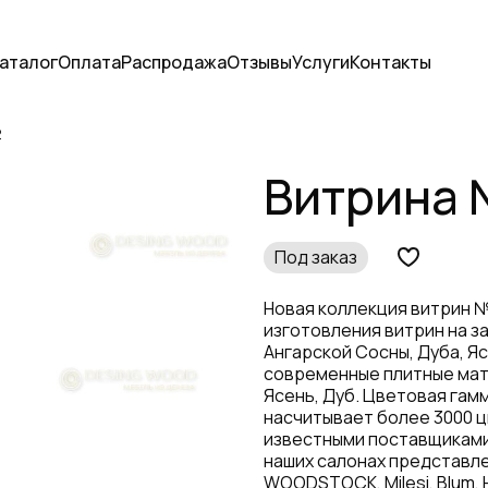
аталог
Оплата
Распродажа
Отзывы
Услуги
Контакты
2
Витрина 
Под заказ
Новая коллекция витрин №
изготовления витрин на за
Ангарской Сосны, Дуба, Я
современные плитные мат
Ясень, Дуб. Цветовая гам
насчитывает более 3000 ц
известными поставщиками
наших салонах представле
WOODSTOCK, Milesi, Blum, 