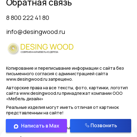
Обратная связь
8 800 222 41 80
info@desingwood.ru
Копирование и переписывание информации с сайта
без
письменного согласия с администрацией сайта
www.desingwood.ru запрещено.
Авторские права на все тексты, фото, картинки, логотип
сайта www.desingwood.ru принадлежат компании
ООО
«Мебель дизайн»
Реальные изделия могут иметь отличая от картинок
представленным на сайте!
Позвонить
Написать в Max
Политика конфиденциальности