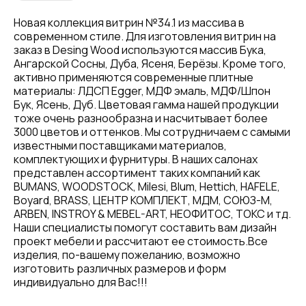
Новая коллекция витрин №34.1 из массива в
современном стиле. Для изготовления витрин на
заказ в Desing Wood используются массив Бука,
Ангарской Сосны, Дуба, Ясеня, Берёзы. Кроме того,
активно применяются современные плитные
материалы: ЛДСП Egger, МДФ эмаль, МДФ/Шпон
Бук, Ясень, Дуб. Цветовая гамма нашей продукции
тоже очень разнообразна и насчитывает более
3000 цветов и оттенков. Мы сотрудничаем с самыми
известными поставщиками материалов,
комплектующих и фурнитуры. В наших салонах
представлен ассортимент таких компаний как
BUMANS, WOODSTOCK, Milesi, Blum, Hettich, HAFELE,
Boyard, BRASS, ЦЕНТР КОМПЛЕКТ, МДМ, СОЮЗ-М,
ARBEN, INSTROY & MEBEL-ART, НЕОФИТОС, ТОКС и тд.
Наши специалисты помогут составить вам дизайн
проект мебели и рассчитают ее стоимость.Все
изделия, по-вашему пожеланию, возможно
изготовить различных размеров и форм
индивидуально для Вас!!!