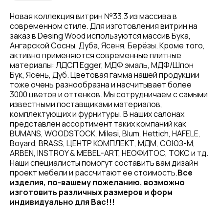
Новая коллекция витрин №33.3 из массива в
современном стиле. Для изготовления витрин на
заказ в Desing Wood используются массив Бука,
Ангарской Сосны, Дуба, Ясеня, Берёзы. Кроме того,
активно применяются современные плитные
материалы: ЛДСП Egger, МДФ эмаль, МДФ/Шпон
Бук, Ясень, Дуб. Цветовая гамма нашей продукции
тоже очень разнообразна и насчитывает более
3000 цветов и оттенков. Мы сотрудничаем с самыми
известными поставщиками материалов,
комплектующих и фурнитуры. В наших салонах
представлен ассортимент таких компаний как
BUMANS, WOODSTOCK, Milesi, Blum, Hettich, HAFELE,
Boyard, BRASS, ЦЕНТР КОМПЛЕКТ, МДМ, СОЮЗ-М,
ARBEN, INSTROY & MEBEL-ART, НЕОФИТОС, ТОКС и тд.
Наши специалисты помогут составить вам дизайн
проект мебели и рассчитают ее стоимость.
Все
изделия, по-вашему пожеланию, возможно
изготовить различных размеров и форм
индивидуально для Вас!!!