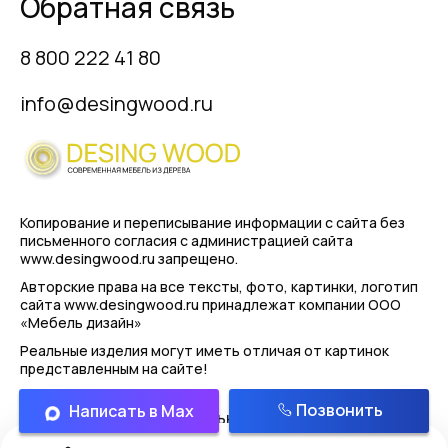
Обратная связь
8 800 222 41 80
info@desingwood.ru
Копирование и переписывание информации с сайта
без
письменного согласия с администрацией сайта
www.desingwood.ru запрещено.
Авторские права на все тексты, фото, картинки, логотип
сайта www.desingwood.ru принадлежат компании
ООО
«Мебель дизайн»
Реальные изделия могут иметь отличая от картинок
представленным на сайте!
Позвонить
Написать в Max
Политика конфиденциальности