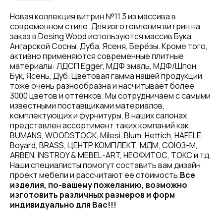
Новая коллекция витрин №11.3 из массива в
современном стиле. Для изготовления витрин на
заказ в Desing Wood используются массив Бука,
Ангарской Сосны, Дуба, Ясеня, Берёзы. Кроме того,
активно применяются современные плитные
материалы: ЛДСП Egger, МДФ эмаль, МДФ/Шпон
Бук, Ясень, Дуб. Цветовая гамма нашей продукции
тоже очень разнообразна и насчитывает более
3000 цветов и оттенков. Мы сотрудничаем с самыми
известными поставщиками материалов,
комплектующих и фурнитуры. В наших салонах
представлен ассортимент таких компаний как
BUMANS, WOODSTOCK, Milesi, Blum, Hettich, HAFELE,
Boyard, BRASS, ЦЕНТР КОМПЛЕКТ, МДМ, СОЮЗ-М,
ARBEN, INSTROY & MEBEL-ART, НЕОФИТОС, ТОКС и тд.
Наши специалисты помогут составить вам дизайн
проект мебели и рассчитают ее стоимость.
Все
изделия, по-вашему пожеланию, возможно
изготовить различных размеров и форм
индивидуально для Вас!!!