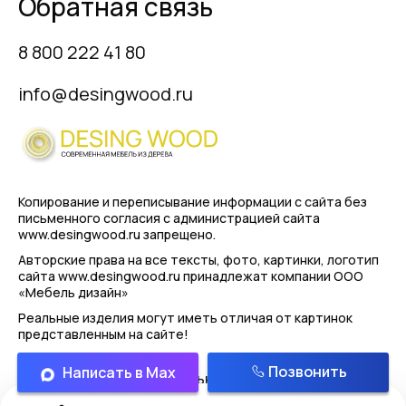
Обратная связь
8 800 222 41 80
info@desingwood.ru
Копирование и переписывание информации с сайта
без
письменного согласия с администрацией сайта
www.desingwood.ru запрещено.
Авторские права на все тексты, фото, картинки, логотип
сайта www.desingwood.ru принадлежат компании
ООО
«Мебель дизайн»
Реальные изделия могут иметь отличая от картинок
представленным на сайте!
Позвонить
Написать в Max
Политика конфиденциальности