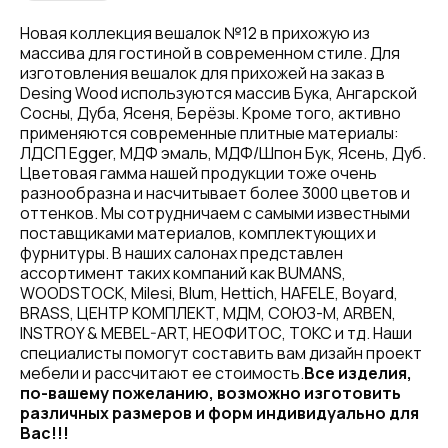
Новая коллекция вешалок №12 в прихожую из
массива для гостиной в современном стиле. Для
изготовления вешалок для прихожей на заказ в
Desing Wood используются массив Бука, Ангарской
Сосны, Дуба, Ясеня, Берёзы. Кроме того, активно
применяются современные плитные материалы:
ЛДСП Egger, МДФ эмаль, МДФ/Шпон Бук, Ясень, Дуб.
Цветовая гамма нашей продукции тоже очень
разнообразна и насчитывает более 3000 цветов и
оттенков. Мы сотрудничаем с самыми известными
поставщиками материалов, комплектующих и
фурнитуры. В наших салонах представлен
ассортимент таких компаний как BUMANS,
WOODSTOCK, Milesi, Blum, Hettich, HAFELE, Boyard,
BRASS, ЦЕНТР КОМПЛЕКТ, МДМ, СОЮЗ-М, ARBEN,
INSTROY & MEBEL-ART, НЕОФИТОС, ТОКС и тд. Наши
специалисты помогут составить вам дизайн проект
мебели и рассчитают ее стоимость.
Все изделия,
по-вашему пожеланию, возможно изготовить
различных размеров и форм индивидуально для
Вас!!!