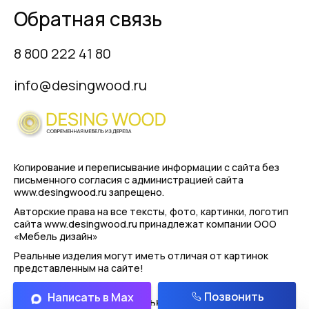
Обратная связь
8 800 222 41 80
info@desingwood.ru
Копирование и переписывание информации с сайта
без
письменного согласия с администрацией сайта
www.desingwood.ru запрещено.
Авторские права на все тексты, фото, картинки, логотип
сайта www.desingwood.ru принадлежат компании
ООО
«Мебель дизайн»
Реальные изделия могут иметь отличая от картинок
представленным на сайте!
Позвонить
Написать в Max
Политика конфиденциальности