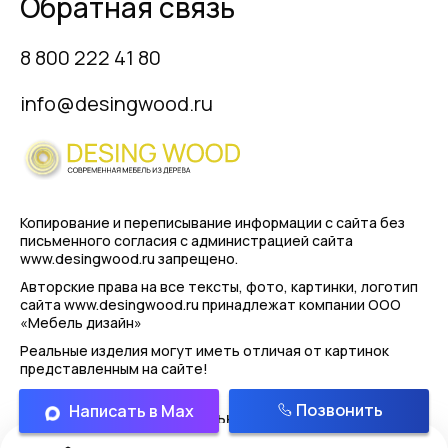
Обратная связь
8 800 222 41 80
info@desingwood.ru
Копирование и переписывание информации с сайта
без
письменного согласия с администрацией сайта
www.desingwood.ru запрещено.
Авторские права на все тексты, фото, картинки, логотип
сайта www.desingwood.ru принадлежат компании
ООО
«Мебель дизайн»
Реальные изделия могут иметь отличая от картинок
представленным на сайте!
Позвонить
Написать в Max
Политика конфиденциальности