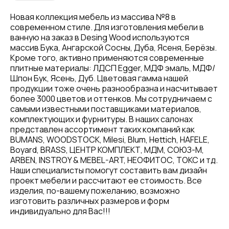
Новая коллекция мебель из массива №8 в
современном стиле. Для изготовления мебели в
ванную на заказ в Desing Wood используются
массив Бука, Ангарской Сосны, Дуба, Ясеня, Берёзы.
Кроме того, активно применяются современные
плитные материалы: ЛДСП Egger, МДФ эмаль, МДФ/
Шпон Бук, Ясень, Дуб. Цветовая гамма нашей
продукции тоже очень разнообразна и насчитывает
более 3000 цветов и оттенков. Мы сотрудничаем с
самыми известными поставщиками материалов,
комплектующих и фурнитуры. В наших салонах
представлен ассортимент таких компаний как
BUMANS, WOODSTOCK, Milesi, Blum, Hettich, HAFELE,
Boyard, BRASS, ЦЕНТР КОМПЛЕКТ, МДМ, СОЮЗ-М,
ARBEN, INSTROY & MEBEL-ART, НЕОФИТОС, ТОКС и тд.
Наши специалисты помогут составить вам дизайн
проект мебели и рассчитают ее стоимость. Все
изделия, по-вашему пожеланию, возможно
изготовить различных размеров и форм
индивидуально для Вас!!!