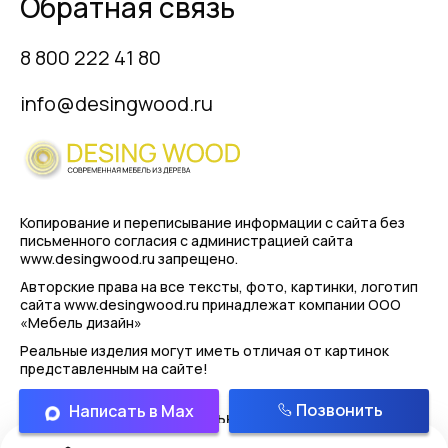
Обратная связь
8 800 222 41 80
info@desingwood.ru
Копирование и переписывание информации с сайта
без
письменного согласия с администрацией сайта
www.desingwood.ru запрещено.
Авторские права на все тексты, фото, картинки, логотип
сайта www.desingwood.ru принадлежат компании
ООО
«Мебель дизайн»
Реальные изделия могут иметь отличая от картинок
представленным на сайте!
Позвонить
Написать в Max
Политика конфиденциальности