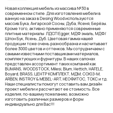
Новая коллекция мебель из массива №30 в
современном стиле. Для изготовления мебели в
ванную на заказ в Desing Wood используются
массив Бука, Ангарской Сосны, Дуба, Ясеня, Берёзы.
Кроме того, активно применяются современные
плитные материалы: ЛДСП Egger, МДФ эмаль, МДФ/
Шпон Бук, Ясень, Дуб. Цветовая гамма нашей
продукции тоже очень разнообразна и насчитывает
более 3000 цветов и оттенков. Мы сотрудничаем с
самыми известными поставщиками материалов,
комплектующих и фурнитуры. В наших салонах
представлен ассортимент таких компаний как
BUMANS, WOODSTOCK, Milesi, Blum, Hettich, HAFELE,
Boyard, BRASS, ЦЕНТР КОМПЛЕКТ, МДМ, СОЮЗ-М,
ARBEN, INSTROY & MEBEL-ART, НЕОФИТОС, ТОКС и тд.
Наши специалисты помогут составить вам дизайн
проект мебели и рассчитают ее стоимость. Все
изделия, по-вашему пожеланию, возможно
изготовить различных размеров и форм
индивидуально для Вас!!!