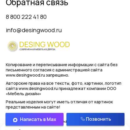
Обратная связь
8 800 222 41 80
info@desingwood.ru
Копирование и переписывание информации с сайта
без
письменного согласия с администрацией сайта
www.desingwood.ru запрещено.
Авторские права на все тексты, фото, картинки, логотип
сайта www.desingwood.ru принадлежат компании
ООО
«Мебель дизайн»
Реальные изделия могут иметь отличая от картинок
представленным на сайте!
Позвонить
Написать в Max
Политика конфиденциальности