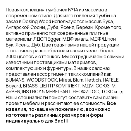
Новая коллекция тумбочек №14 из массива в
современном стиле. Для изготовления тумбы на
заказ в Desing Wood используются массив Бука,
Ангарской Сосны, Дуба, Ясеня, Берёзы. Кроме того,
активно применяются современные плитные
материалы: ЛДСП Egger, МДФ эмаль, МДФ/Шпон
Бук, Ясень, Дуб. Цветовая гамма нашей продукции
тоже очень разнообразна и насчитывает более
3000 цветов и оттенков. Мы сотрудничаем с самыми
известными поставщиками материалов,
комплектующих и фурнитуры. В наших салонах
представлен ассортимент таких компаний как
BUMANS, WOODSTOCK, Milesi, Blum, Hettich, HAFELE,
Boyard, BRASS, ЦЕНТР КОМПЛЕКТ, МДМ, СОЮЗ-М,
ARBEN, INSTROY & MEBEL-ART, НЕОФИТОС, ТОКС и тд.
Наши специалисты помогут составить вам дизайн
проект мебели и рассчитают ее стоимость.
Все
изделия, по-вашему пожеланию, возможно
изготовить различных размеров и форм
индивидуально для Вас!!!