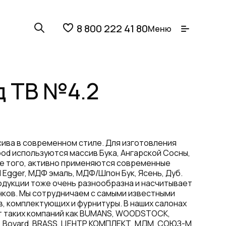
8 800 222 41 80
Меню
д ТВ №4.2
сива в современном стиле. Для изготовления
ood используются массив Бука, Ангарской Сосны,
ме того, активно применяются современные
Egger, МДФ эмаль, МДФ/Шпон Бук, Ясень, Дуб.
одукции тоже очень разнообразна и насчитывает
нков. Мы сотрудничаем с самыми известными
, комплектующих и фурнитуры. В наших салонах
 таких компаний как BUMANS, WOODSTOCK,
FELE, Boyard, BRASS, ЦЕНТР КОМПЛЕКТ, МДМ, СОЮЗ-М,