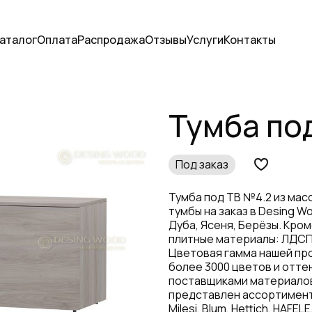
аталог
Оплата
Распродажа
Отзывы
Услуги
Контакты
Тумба по
Под заказ
Тумба под ТВ №4.2 из мас
тумбы на заказ в Desing W
Дуба, Ясеня, Берёзы. Кро
плитные материалы: ЛДСП 
Цветовая гамма нашей пр
более 3000 цветов и отте
поставщиками материалов
представлен ассортимент
Milesi, Blum, Hettich, HA