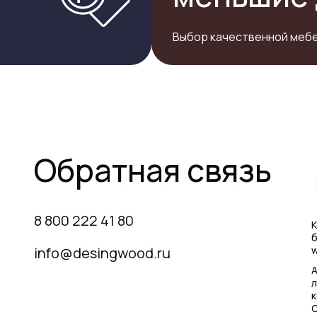
Выбор качественной мебе
Обратная связь
8 800 222 41 80
К
б
info@desingwood.ru
w
А
л