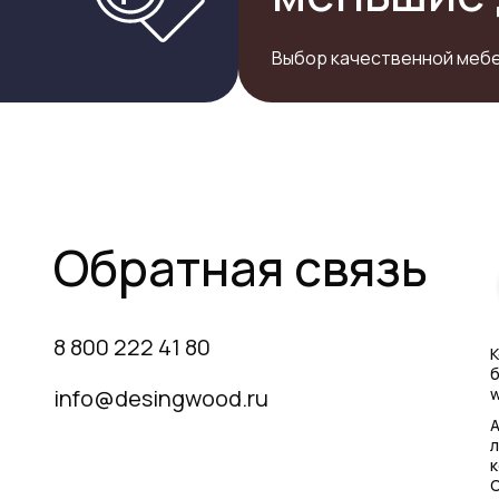
Выбор качественной мебе
Обратная связь
8 800 222 41 80
К
б
info@desingwood.ru
w
А
л