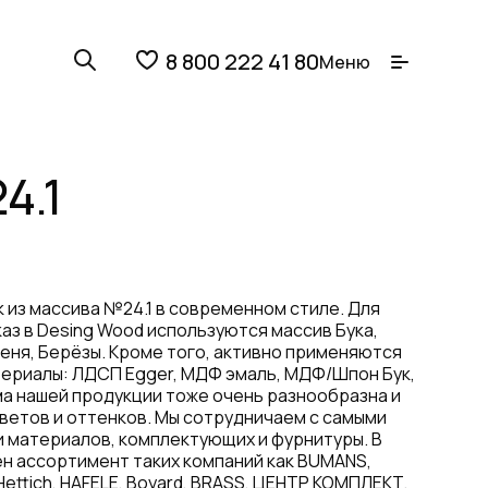
8 800 222 41 80
Меню
4.1
 из массива №24.1 в современном стиле. Для
каз в Desing Wood используются массив Бука,
сеня, Берёзы. Кроме того, активно применяются
ериалы: ЛДСП Egger, МДФ эмаль, МДФ/Шпон Бук,
ма нашей продукции тоже очень разнообразна и
ветов и оттенков. Мы сотрудничаем с самыми
 материалов, комплектующих и фурнитуры. В
н ассортимент таких компаний как BUMANS,
Hettich, HAFELE, Boyard, BRASS, ЦЕНТР КОМПЛЕКТ,