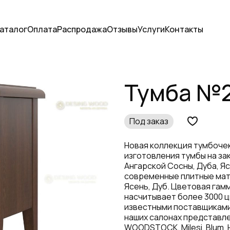
аталог
Оплата
Распродажа
Отзывы
Услуги
Контакты
Тумба №2
Под заказ
Новая коллекция тумбочек
изготовления тумбы на за
Ангарской Сосны, Дуба, Я
современные плитные мат
Ясень, Дуб. Цветовая гам
насчитывает более 3000 ц
известными поставщиками
наших салонах представле
WOODSTOCK, Milesi, Blum, 