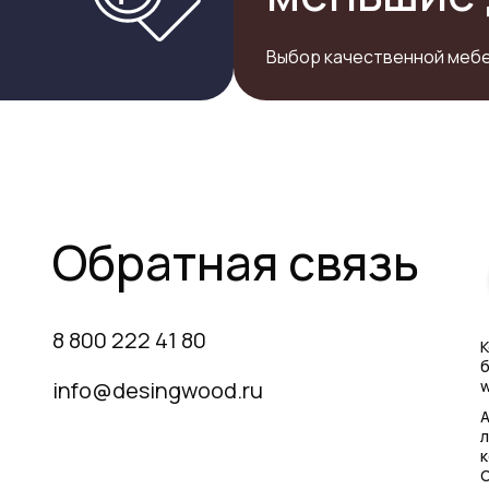
Выбор качественной мебе
Обратная связь
8 800 222 41 80
К
б
info@desingwood.ru
w
А
л