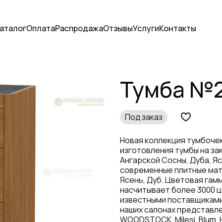
аталог
Оплата
Распродажа
Отзывы
Услуги
Контакты
Тумба №2
Под заказ
Новая коллекция тумбочек
изготовления тумбы на за
Ангарской Сосны, Дуба, Я
современные плитные мат
Ясень, Дуб. Цветовая гам
насчитывает более 3000 ц
известными поставщиками
наших салонах представле
WOODSTOCK, Milesi, Blum, 