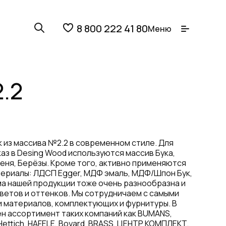
8 800 222 41 80
Меню
.2
 из массива №2.2 в современном стиле. Для
каз в Desing Wood используются массив Бука,
сеня, Берёзы. Кроме того, активно применяются
ериалы: ЛДСП Egger, МДФ эмаль, МДФ/Шпон Бук,
ма нашей продукции тоже очень разнообразна и
ветов и оттенков. Мы сотрудничаем с самыми
 материалов, комплектующих и фурнитуры. В
н ассортимент таких компаний как BUMANS,
Hettich, HAFELE, Boyard, BRASS, ЦЕНТР КОМПЛЕКТ,