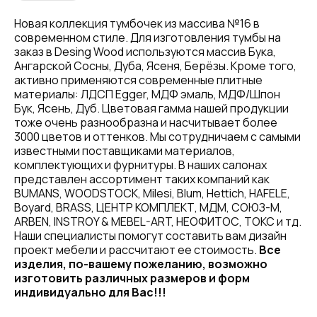
Новая коллекция тумбочек из массива №16 в
современном стиле. Для изготовления тумбы на
заказ в Desing Wood используются массив Бука,
Ангарской Сосны, Дуба, Ясеня, Берёзы. Кроме того,
активно применяются современные плитные
материалы: ЛДСП Egger, МДФ эмаль, МДФ/Шпон
Бук, Ясень, Дуб. Цветовая гамма нашей продукции
тоже очень разнообразна и насчитывает более
3000 цветов и оттенков. Мы сотрудничаем с самыми
известными поставщиками материалов,
комплектующих и фурнитуры. В наших салонах
представлен ассортимент таких компаний как
BUMANS, WOODSTOCK, Milesi, Blum, Hettich, HAFELE,
Boyard, BRASS, ЦЕНТР КОМПЛЕКТ, МДМ, СОЮЗ-М,
ARBEN, INSTROY & MEBEL-ART, НЕОФИТОС, ТОКС и тд.
Наши специалисты помогут составить вам дизайн
проект мебели и рассчитают ее стоимость.
Все
изделия, по-вашему пожеланию, возможно
изготовить различных размеров и форм
индивидуально для Вас!!!