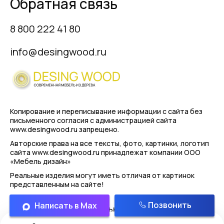
Обратная связь
8 800 222 41 80
info@desingwood.ru
Копирование и переписывание информации с сайта
без
письменного согласия с администрацией сайта
www.desingwood.ru запрещено.
Авторские права на все тексты, фото, картинки, логотип
сайта www.desingwood.ru принадлежат компании
ООО
«Мебель дизайн»
Реальные изделия могут иметь отличая от картинок
представленным на сайте!
Позвонить
Написать в Max
Политика конфиденциальности