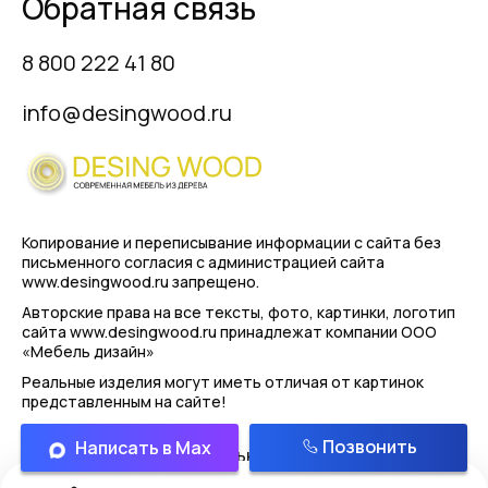
Обратная связь
8 800 222 41 80
info@desingwood.ru
Копирование и переписывание информации с сайта
без
письменного согласия с администрацией сайта
www.desingwood.ru запрещено.
Авторские права на все тексты, фото, картинки, логотип
сайта www.desingwood.ru принадлежат компании
ООО
«Мебель дизайн»
Реальные изделия могут иметь отличая от картинок
представленным на сайте!
Позвонить
Написать в Max
Политика конфиденциальности