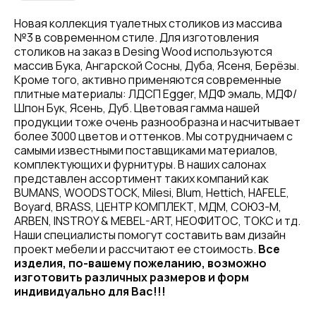
Новая коллекция туалетных столиков из массива
№3 в современном стиле. Для изготовления
столиков на заказ в Desing Wood используются
массив Бука, Ангарской Сосны, Дуба, Ясеня, Берёзы.
Кроме того, активно применяются современные
плитные материалы: ЛДСП Egger, МДФ эмаль, МДФ/
Шпон Бук, Ясень, Дуб. Цветовая гамма нашей
продукции тоже очень разнообразна и насчитывает
более 3000 цветов и оттенков. Мы сотрудничаем с
самыми известными поставщиками материалов,
комплектующих и фурнитуры. В наших салонах
представлен ассортимент таких компаний как
BUMANS, WOODSTOCK, Milesi, Blum, Hettich, HAFELE,
Boyard, BRASS, ЦЕНТР КОМПЛЕКТ, МДМ, СОЮЗ-М,
ARBEN, INSTROY & MEBEL-ART, НЕОФИТОС, ТОКС и тд.
Наши специалисты помогут составить вам дизайн
проект мебели и рассчитают ее стоимость.
Все
изделия, по-вашему пожеланию, возможно
изготовить различных размеров и форм
индивидуально для Вас!!!