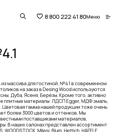
8 800 222 41 80
Меню
4.1
 из массива для гостиной, №4.1 в современном
столиков на заказ в Desing Wood используются
сны, Дуба, Ясеня, Берёзы. Кроме того, активно
 плитные материалы: ЛДСП Egger, МДФ эмаль,
. Цветовая гамма нашей продукции тоже очень
ет более 3000 цветов и оттенков. Мы
звестными поставщиками материалов,
ры. В наших салонах представлен ассортимент
, WOODSTOCK, Milesi, Blum, Hettich, HAFELE,