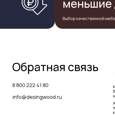
меньшие 
Выбор качественной мебе
Обратная связь
8 800 222 41 80
К
б
info@desingwood.ru
w
А
л