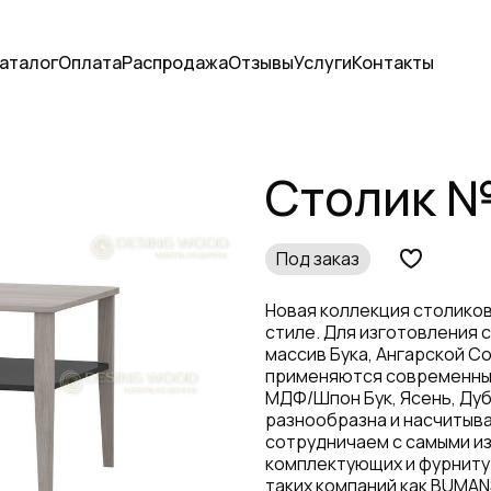
аталог
Оплата
Распродажа
Отзывы
Услуги
Контакты
Столик №
Под заказ
Новая коллекция столиков
стиле. Для изготовления 
массив Бука, Ангарской Со
применяются современные
МДФ/Шпон Бук, Ясень, Дуб
разнообразна и насчитыва
сотрудничаем с самыми и
комплектующих и фурниту
таких компаний как BUMANS