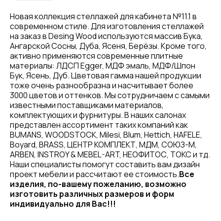
Новая коллекция стеллажей для кабинета №11.1 в
современном стиле. Для изготовления стеллажей
на заказ в Desing Wood используются массив Бука,
Ангарской Сосны, Дуба, Ясеня, Берёзы. Кроме того,
активно применяются современные плитные
материалы: ЛДСП Egger, МДФ эмаль, МДФ/Шпон
Бук, Ясень, Дуб. Цветовая гамма нашей продукции
тоже очень разнообразна и насчитывает более
3000 цветов и оттенков. Мы сотрудничаем с самыми
известными поставщиками материалов,
комплектующих и фурнитуры. В наших салонах
представлен ассортимент таких компаний как
BUMANS, WOODSTOCK, Milesi, Blum, Hettich, HAFELE,
Boyard, BRASS, ЦЕНТР КОМПЛЕКТ, МДМ, СОЮЗ-М,
ARBEN, INSTROY & MEBEL-ART, НЕОФИТОС, ТОКС и тд.
Наши специалисты помогут составить вам дизайн
проект мебели и рассчитают ее стоимость.
Все
изделия, по-вашему пожеланию, возможно
изготовить различных размеров и форм
индивидуально для Вас!!!