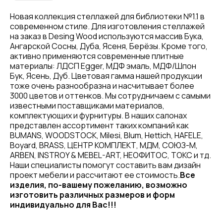
Новая коллекция стеллажей для библиотеки №1.1 в
современном стиле. Для изготовления стеллажей
на заказ в Desing Wood используются массив Бука,
Ангарской Сосны, Дуба, Ясеня, Берёзы. Кроме того,
активно применяются современные плитные
материалы: ЛДСП Egger, МДФ эмаль, МДФ/Шпон
Бук, Ясень, Дуб. Цветовая гамма нашей продукции
тоже очень разнообразна и насчитывает более
3000 цветов и оттенков. Мы сотрудничаем с самыми
известными поставщиками материалов,
комплектующих и фурнитуры. В наших салонах
представлен ассортимент таких компаний как
BUMANS, WOODSTOCK, Milesi, Blum, Hettich, HAFELE,
Boyard, BRASS, ЦЕНТР КОМПЛЕКТ, МДМ, СОЮЗ-М,
ARBEN, INSTROY & MEBEL-ART, НЕОФИТОС, ТОКС и тд.
Наши специалисты помогут составить вам дизайн
проект мебели и рассчитают ее стоимость.
Все
изделия, по-вашему пожеланию, возможно
изготовить различных размеров и форм
индивидуально для Вас!!!