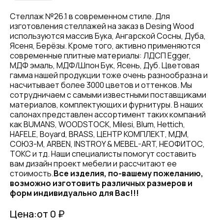
Стеллаж №26.1 в современном стиле. Для
изготовления стеллажей на заказ в Desing Wood
используются массив Бука, Ангарской Сосны, Дуба,
Ясеня, Берёзы. Кроме того, активно применяются
современные плитные материалы: ЛДСП Egger,
МДФ эмаль, МДФ/Шпон Бук, Ясень, Дуб. Цветовая
гамма нашей продукции тоже очень разнообразна и
насчитывает более 3000 цветов и оттенков. Мы
сотрудничаем с самыми известными поставщиками
материалов, комплектующих и фурнитуры. В наших
салонах представлен ассортимент таких компаний
как BUMANS, WOODSTOCK, Milesi, Blum, Hettich,
HAFELE, Boyard, BRASS, ЦЕНТР КОМПЛЕКТ, МДМ,
СОЮЗ-М, ARBEN, INSTROY & MEBEL-ART, НЕОФИТОС,
ТОКС и тд. Наши специалисты помогут составить
вам дизайн проект мебели и рассчитают ее
стоимость.
Все изделия, по-вашему пожеланию,
возможно изготовить различных размеров и
форм индивидуально для Вас!!!
Цена:
от 0 ₽