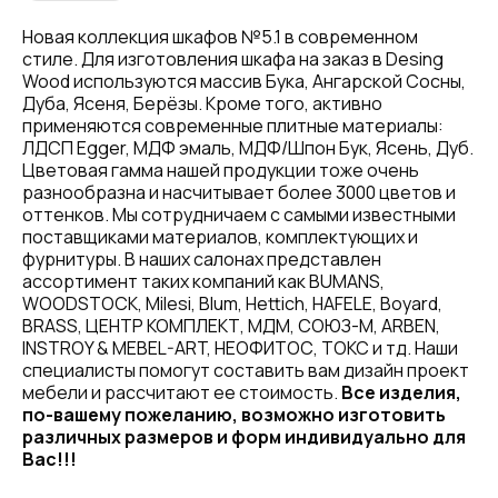
Новая коллекция шкафов №5.1 в современном
стиле. Для изготовления шкафа на заказ в Desing
Wood используются массив Бука, Ангарской Сосны,
Дуба, Ясеня, Берёзы. Кроме того, активно
применяются современные плитные материалы:
ЛДСП Egger, МДФ эмаль, МДФ/Шпон Бук, Ясень, Дуб.
Цветовая гамма нашей продукции тоже очень
разнообразна и насчитывает более 3000 цветов и
оттенков. Мы сотрудничаем с самыми известными
поставщиками материалов, комплектующих и
фурнитуры. В наших салонах представлен
ассортимент таких компаний как BUMANS,
WOODSTOCK, Milesi, Blum, Hettich, HAFELE, Boyard,
BRASS, ЦЕНТР КОМПЛЕКТ, МДМ, СОЮЗ-М, ARBEN,
INSTROY & MEBEL-ART, НЕОФИТОС, ТОКС и тд. Наши
специалисты помогут составить вам дизайн проект
мебели и рассчитают ее стоимость.
Все изделия,
по-вашему пожеланию, возможно изготовить
различных размеров и форм индивидуально для
Вас!!!