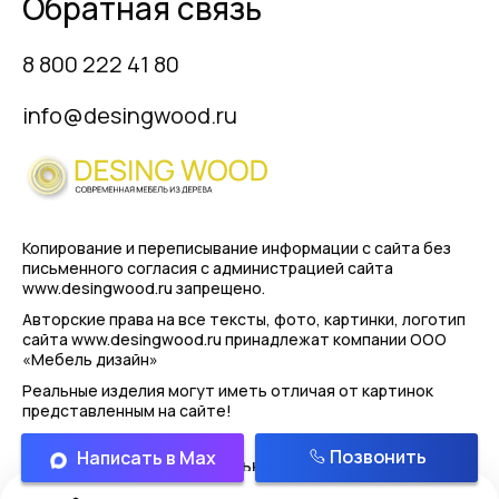
Обратная связь
8 800 222 41 80
info@desingwood.ru
Копирование и переписывание информации с сайта
без
письменного согласия с администрацией сайта
www.desingwood.ru запрещено.
Авторские права на все тексты, фото, картинки, логотип
сайта www.desingwood.ru принадлежат компании
ООО
«Мебель дизайн»
Реальные изделия могут иметь отличая от картинок
представленным на сайте!
Позвонить
Написать в Max
Политика конфиденциальности