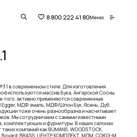
8 800 222 41 80
Меню
1
3.1 в современном стиле. Для изготовления
ood используются массив Бука, Ангарской Сосны,
ме того, активно применяются современные
Egger, МДФ эмаль, МДФ/Шпон Бук, Ясень, Дуб.
одукции тоже очень разнообразна и насчитывает
нков. Мы сотрудничаем с самыми известными
, комплектующих и фурнитуры. В наших салонах
 таких компаний как BUMANS, WOODSTOCK,
FELE, Boyard, BRASS, ЦЕНТР КОМПЛЕКТ, МДМ, СОЮЗ-М,