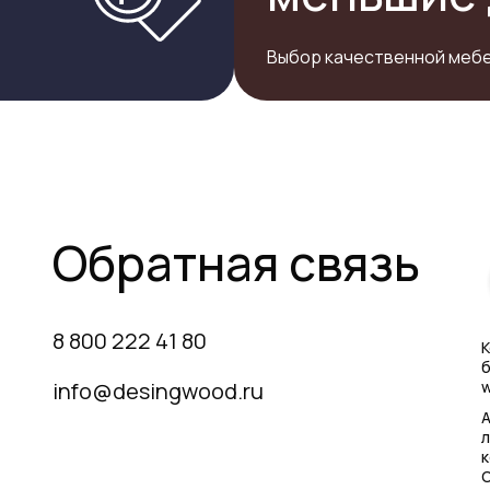
Выбор качественной мебе
Обратная связь
8 800 222 41 80
К
б
info@desingwood.ru
w
А
л