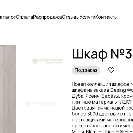
аталог
Оплата
Распродажа
Отзывы
Услуги
Контакты
Шкаф №3.
Под заказ
Новая коллекция шкафов №
шкафа на заказ в Desing W
Дуба, Ясеня, Берёзы. Кро
плитные материалы: ЛДСП 
Цветовая гамма нашей пр
более 3000 цветов и отте
поставщиками материалов
представлен ассортимент
Milesi, Blum, Hettich, HA