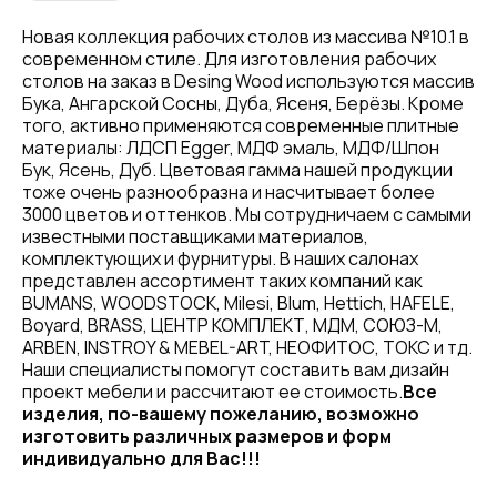
Новая коллекция рабочих столов из массива №10.1 в
современном стиле. Для изготовления рабочих
столов на заказ в Desing Wood используются массив
Бука, Ангарской Сосны, Дуба, Ясеня, Берёзы. Кроме
того, активно применяются современные плитные
материалы: ЛДСП Egger, МДФ эмаль, МДФ/Шпон
Бук, Ясень, Дуб. Цветовая гамма нашей продукции
тоже очень разнообразна и насчитывает более
3000 цветов и оттенков. Мы сотрудничаем с самыми
известными поставщиками материалов,
комплектующих и фурнитуры. В наших салонах
представлен ассортимент таких компаний как
BUMANS, WOODSTOCK, Milesi, Blum, Hettich, HAFELE,
Boyard, BRASS, ЦЕНТР КОМПЛЕКТ, МДМ, СОЮЗ-М,
ARBEN, INSTROY & MEBEL-ART, НЕОФИТОС, ТОКС и тд.
Наши специалисты помогут составить вам дизайн
проект мебели и рассчитают ее стоимость.
Все
изделия, по-вашему пожеланию, возможно
изготовить различных размеров и форм
индивидуально для Вас!!!