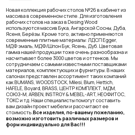
Новая коллекция рабочих столов №26 в кабинет из
массива в современном стиле. Для изготовления
рабочих столов на заказ в Desing Wood
используются массив Бука, Ангарской Сосны, Дуба,
Ясеня, Берёзы. Кроме того, активно применяются
современные плитные материалы: ЛДСП Egger,
МДФ эмаль, МДФ/Шпон Бук, Ясень, Дуб. Цветовая
гамма нашей продукции тоже очень разнообразна и
насчитывает более 3000 цветов и оттенков. Мы
сотрудничаем с самыми известными поставщиками
материалов, комплектующих и фурнитуры. В наших
салонах представлен ассортимент таких компаний
как BUMANS, WOODSTOCK, Milesi, Blum, Hettich,
HAFELE, Boyard, BRASS, ЦЕНТР КОМПЛЕКТ, МДМ,
СОЮЗ-М, ARBEN, INSTROY & MEBEL-ART, НЕОФИТОС,
ТОКС и тд. Наши специалисты помогут составить
вам дизайн проект мебели и рассчитают ее
стоимость.
Все изделия, по-вашему пожеланию,
возможно изготовить различных размеров и
форм индивидуально для Вас!!!