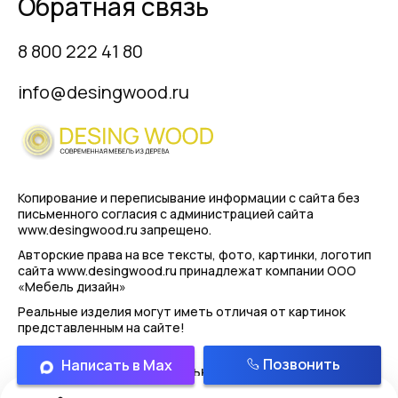
Обратная связь
8 800 222 41 80
info@desingwood.ru
Копирование и переписывание информации с сайта
без
письменного согласия с администрацией сайта
www.desingwood.ru запрещено.
Авторские права на все тексты, фото, картинки, логотип
сайта www.desingwood.ru принадлежат компании
ООО
«Мебель дизайн»
Реальные изделия могут иметь отличая от картинок
представленным на сайте!
Позвонить
Написать в Max
Политика конфиденциальности