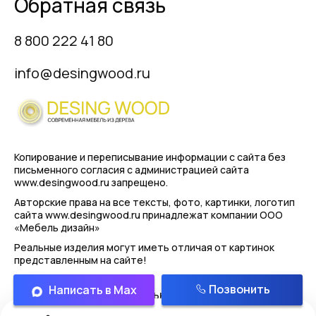
Обратная связь
8 800 222 41 80
info@desingwood.ru
Копирование и переписывание информации с сайта
без
письменного согласия с администрацией сайта
www.desingwood.ru запрещено.
Авторские права на все тексты, фото, картинки, логотип
сайта www.desingwood.ru принадлежат компании
ООО
«Мебель дизайн»
Реальные изделия могут иметь отличая от картинок
представленным на сайте!
Позвонить
Написать в Max
Политика конфиденциальности