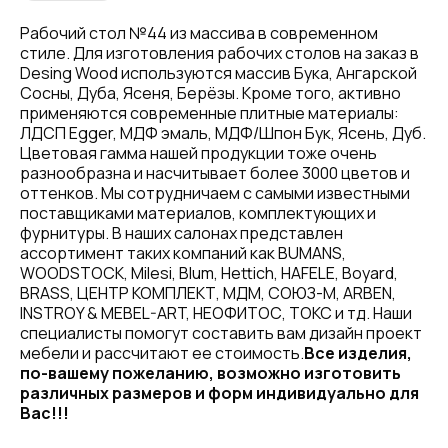
Рабочий стол №44 из массива в современном
стиле. Для изготовления рабочих столов на заказ в
Desing Wood используются массив Бука, Ангарской
Сосны, Дуба, Ясеня, Берёзы. Кроме того, активно
применяются современные плитные материалы:
ЛДСП Egger, МДФ эмаль, МДФ/Шпон Бук, Ясень, Дуб.
Цветовая гамма нашей продукции тоже очень
разнообразна и насчитывает более 3000 цветов и
оттенков. Мы сотрудничаем с самыми известными
поставщиками материалов, комплектующих и
фурнитуры. В наших салонах представлен
ассортимент таких компаний как BUMANS,
WOODSTOCK, Milesi, Blum, Hettich, HAFELE, Boyard,
BRASS, ЦЕНТР КОМПЛЕКТ, МДМ, СОЮЗ-М, ARBEN,
INSTROY & MEBEL-ART, НЕОФИТОС, ТОКС и тд. Наши
специалисты помогут составить вам дизайн проект
мебели и рассчитают ее стоимость.
Все изделия,
по-вашему пожеланию, возможно изготовить
различных размеров и форм индивидуально для
Вас!!!