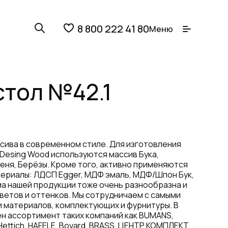
8 800 222 41 80
Меню
стол №42.1
ссива в современном стиле. Для изготовления
 Desing Wood используются массив Бука,
сеня, Берёзы. Кроме того, активно применяются
ериалы: ЛДСП Egger, МДФ эмаль, МДФ/Шпон Бук,
ма нашей продукции тоже очень разнообразна и
ветов и оттенков. Мы сотрудничаем с самыми
 материалов, комплектующих и фурнитуры. В
н ассортимент таких компаний как BUMANS,
Hettich, HAFELE, Boyard, BRASS, ЦЕНТР КОМПЛЕКТ,