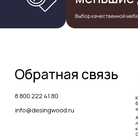
Выбор качественной мебе
Обратная связь
8 800 222 41 80
К
б
info@desingwood.ru
w
А
л