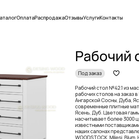
аталог
Оплата
Распродажа
Отзывы
Услуги
Контакты
1
Рабочий 
Под заказ
Рабочий стол №42.1 из ма
рабочих столов на заказ в
Ангарской Сосны, Дуба, Я
современные плитные мат
Ясень, Дуб. Цветовая гам
насчитывает более 3000 ц
известными поставщиками
наших салонах представле
WOODSTOCK, Milesi, Blum, 