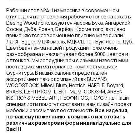
Рабочий стол №41.1 из массива в современном
стиле. Для изготовления рабочих столов на заказ в
Desing Wood используются массив Бука, Ангарской
Сосны, Дуба, Ясеня, Берёзы. Кроме того, активно
применяются современные плитные материалы:
ЛДСП Egger, МДФ эмаль, МДФ/Шпон Бук, Ясень, Дуб.
Цветовая гамма нашей продукции тоже очень
разнообразна и насчитывает более 3000 цветов и
оттенков. Мы сотрудничаем с самыми известными
поставщиками материалов, комплектующих и
фурнитуры. В наших салонах представлен
ассортимент таких компаний как BUMANS,
WOODSTOCK, Milesi, Blum, Hettich, HAFELE, Boyard,
BRASS, ЦЕНТР КОМПЛЕКТ, МДМ, СОЮЗ-М, ARBEN,
INSTROY & MEBEL-ART, НЕОФИТОС, ТОКС и тд. Наши
специалисты помогут составить вам дизайн проект
мебели и рассчитают ее стоимость.
Все изделия,
по-вашему пожеланию, возможно изготовить
различных размеров и форм индивидуально для
Вас!!!