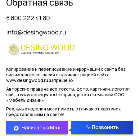
Обратная связь
8 800 222 41 80
info@desingwood.ru
Копирование и переписывание информации с сайта
без
письменного согласия с администрацией сайта
www.desingwood.ru запрещено.
Авторские права на все тексты, фото, картинки, логотип
сайта www.desingwood.ru принадлежат компании
ООО
«Мебель дизайн»
Реальные изделия могут иметь отличая от картинок
представленным на сайте!
Позвонить
Написать в Max
Политика конфиденциальности