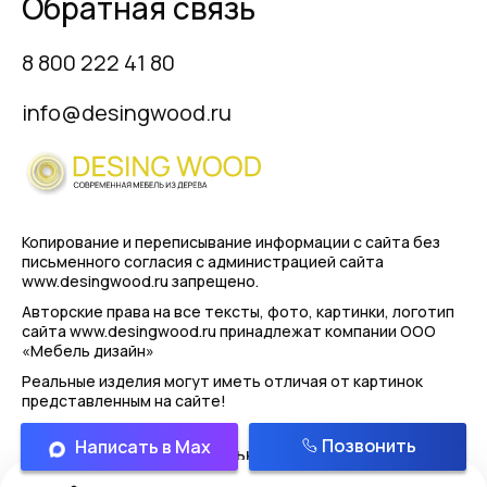
Обратная связь
8 800 222 41 80
info@desingwood.ru
Копирование и переписывание информации с сайта
без
письменного согласия с администрацией сайта
www.desingwood.ru запрещено.
Авторские права на все тексты, фото, картинки, логотип
сайта www.desingwood.ru принадлежат компании
ООО
«Мебель дизайн»
Реальные изделия могут иметь отличая от картинок
представленным на сайте!
Позвонить
Написать в Max
Политика конфиденциальности