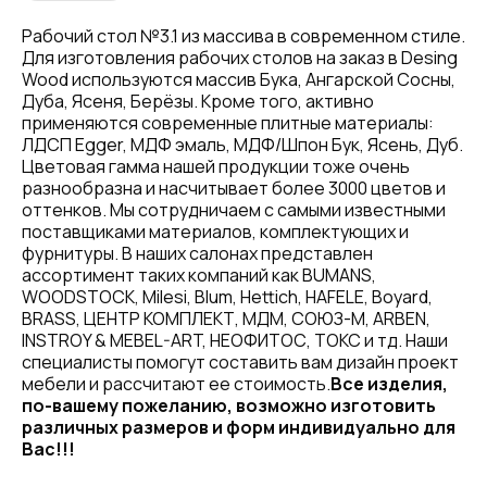
Рабочий стол №3.1 из массива в современном стиле.
Для изготовления рабочих столов на заказ в Desing
Wood используются массив Бука, Ангарской Сосны,
Дуба, Ясеня, Берёзы. Кроме того, активно
применяются современные плитные материалы:
ЛДСП Egger, МДФ эмаль, МДФ/Шпон Бук, Ясень, Дуб.
Цветовая гамма нашей продукции тоже очень
разнообразна и насчитывает более 3000 цветов и
оттенков. Мы сотрудничаем с самыми известными
поставщиками материалов, комплектующих и
фурнитуры. В наших салонах представлен
ассортимент таких компаний как BUMANS,
WOODSTOCK, Milesi, Blum, Hettich, HAFELE, Boyard,
BRASS, ЦЕНТР КОМПЛЕКТ, МДМ, СОЮЗ-М, ARBEN,
INSTROY & MEBEL-ART, НЕОФИТОС, ТОКС и тд. Наши
специалисты помогут составить вам дизайн проект
мебели и рассчитают ее стоимость.
Все изделия,
по-вашему пожеланию, возможно изготовить
различных размеров и форм индивидуально для
Вас!!!